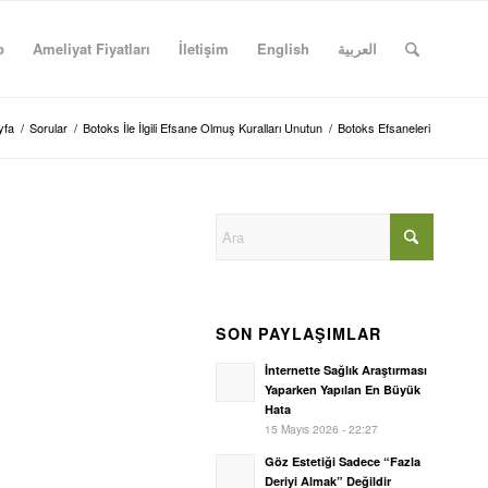
p
Ameliyat Fiyatları
İletişim
English
العربية
yfa
/
Sorular
/
Botoks İle İlgili Efsane Olmuş Kuralları Unutun
/
Botoks Efsaneleri
SON PAYLAŞIMLAR
İnternette Sağlık Araştırması
Yaparken Yapılan En Büyük
Hata
15 Mayıs 2026 - 22:27
Göz Estetiği Sadece “Fazla
Deriyi Almak” Değildir