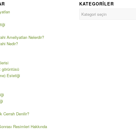
AR
KATEGORILER
atları
iği
ahi Ameliyatları Nelerdir?
rahi Nedir?
erisi
t görüntüsü
e) Estetiği
iği
ği
k Cerrah Denilir?
onrası Resimleri Hakkında