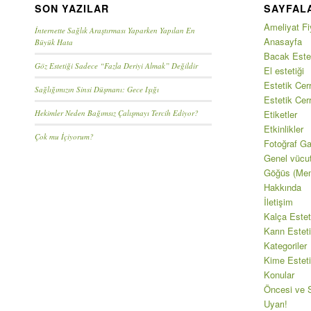
SON YAZILAR
SAYFAL
Ameliyat Fiy
İnternette Sağlık Araştırması Yaparken Yapılan En
Anasayfa
Büyük Hata
Bacak Estet
Göz Estetiği Sadece “Fazla Deriyi Almak” Değildir
El estetiği
Estetik Cerr
Sağlığımızın Sinsi Düşmanı: Gece Işığı
Estetik Cer
Hekimler Neden Bağımsız Çalışmayı Tercih Ediyor?
Etiketler
Etkinlikler
Çok mu İçiyorum?
Fotoğraf Gal
Genel vücu
Göğüs (Mem
Hakkında
İletişim
Kalça Estet
Karın Esteti
Kategoriler
Kime Esteti
Konular
Öncesi ve S
Uyarı!