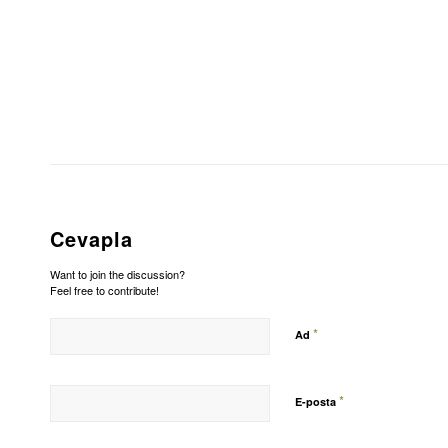
Cevapla
Want to join the discussion?
Feel free to contribute!
*
Ad
*
E-posta