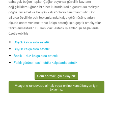
daha çok beğeni toplar. Çağlar boyunca güzellik kavramı
değişikliklere uğrasa bile her kültürde kadın görüntüsü “belirgin
göğüs, ince bel ve belirgin kalça” olarak tanımlanmıştır. Son
yıllarda özellikle batı toplumlarında kalça görüntüsüne artan
ölçüde önem verilmekte ve kalça estetiği için çeşitli ameliyatlar
tanımlanmaktadır. Bu konudaki estetik işlemleri şu başlıklarda
özetleyebiliriz:
Düşük kalçalarda estetik
Büyük kalçalarda estetik
Basık – düz kalçalarda estetik
Farklı görünen (asimetrik) kalçalarda estetik
Soru sormak için tıklayınız
Muayene randevusu almak veya online konsültasyon için
tıklayınız