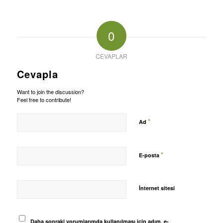
0
CEVAPLAR
Cevapla
Want to join the discussion?
Feel free to contribute!
*
Ad
*
E-posta
İnternet sitesi
Daha sonraki yorumlarımda kullanılması için adım, e-