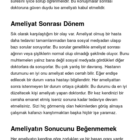
süresini iyice sorup öğrenmelidir. Bu konuşmalar sonrası
doktoruna güven duydu ise ameliyatı kabul etmelidir.
Ameliyat Sonrası Dönem
Sık olarak karşılaştığım bir olay var. Ameliyat olmuş bir hasta
daha tedavisi tamamlanmadan bana sosyal medyadan ulaşıp
bazı sorular soruyorlar. Bu sorular genellikle ameliyat sonrası
ağrının veya şişliklerin normal olup olmadığı şeklinde oluyor. Bunu
muhtemelen yalnız bana değil sosyal medyada gördükleri diğer
doktorlara da soruyorlar. Bu çok yanlış bir davranış. Hastanın
durumunu en iyi onu ameliyat eden cerrah bilir. Eğer endişe
edilecek bir durum varsa hastayı bilgilendirir. Her ameliyattan
sonra istenmeyen bir durum ortaya çıkabilir. Bu durumu da en iyi
düzeltecek kişi ameliyatı yapan doktordur. Bir kez kendinizi bir
cerraha emanet etmiş iseniz sonuna kadar tedaviye devam
etmelisiniz. Sizi hiç görmemiş olan hekimlerden görüş almaya
çalışmak kafanızı karıştırmaktan başka hiçbir işe yaramaz.
Ameliyatın Sonucunu Beğenmemek
Her ameliyatın kendine göre zorlukları ve bir başarı oranı vardır.