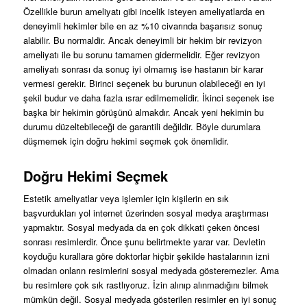
Özellikle burun ameliyatı gibi incelik isteyen ameliyatlarda en
deneyimli hekimler bile en az %10 civarında başarısız sonuç
alabilir. Bu normaldir. Ancak deneyimli bir hekim bir revizyon
ameliyatı ile bu sorunu tamamen gidermelidir. Eğer revizyon
ameliyatı sonrası da sonuç iyi olmamış ise hastanın bir karar
vermesi gerekir. Birinci seçenek bu burunun olabileceği en iyi
şekil budur ve daha fazla ısrar edilmemelidir. İkinci seçenek ise
başka bir hekimin görüşünü almakdır. Ancak yeni hekimin bu
durumu düzeltebileceği de garantili değildir. Böyle durumlara
düşmemek için doğru hekimi seçmek çok önemlidir.
Doğru Hekimi Seçmek
Estetik ameliyatlar veya işlemler için kişilerin en sık
başvurdukları yol internet üzerinden sosyal medya araştırması
yapmaktır. Sosyal medyada da en çok dikkati çeken öncesi
sonrası resimlerdir. Önce şunu belirtmekte yarar var. Devletin
koyduğu kurallara göre doktorlar hiçbir şekilde hastalarının izni
olmadan onların resimlerini sosyal medyada gösteremezler. Ama
bu resimlere çok sık rastlıyoruz. İzin alınıp alınmadığını bilmek
mümkün değil. Sosyal medyada gösterilen resimler en iyi sonuç