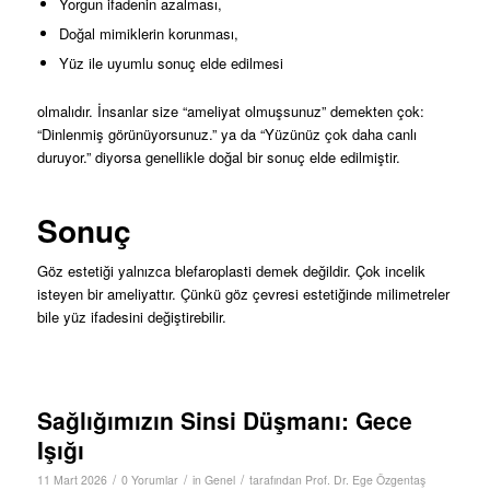
Yorgun ifadenin azalması,
Doğal mimiklerin korunması,
Yüz ile uyumlu sonuç elde edilmesi
olmalıdır. İnsanlar size “ameliyat olmuşsunuz” demekten çok:
“Dinlenmiş görünüyorsunuz.” ya da “Yüzünüz çok daha canlı
duruyor.” diyorsa genellikle doğal bir sonuç elde edilmiştir.
Sonuç
Göz estetiği yalnızca blefaroplasti demek değildir. Çok incelik
isteyen bir ameliyattır. Çünkü göz çevresi estetiğinde milimetreler
bile yüz ifadesini değiştirebilir.
Sağlığımızın Sinsi Düşmanı: Gece
Işığı
/
/
/
11 Mart 2026
0 Yorumlar
in
Genel
tarafından
Prof. Dr. Ege Özgentaş