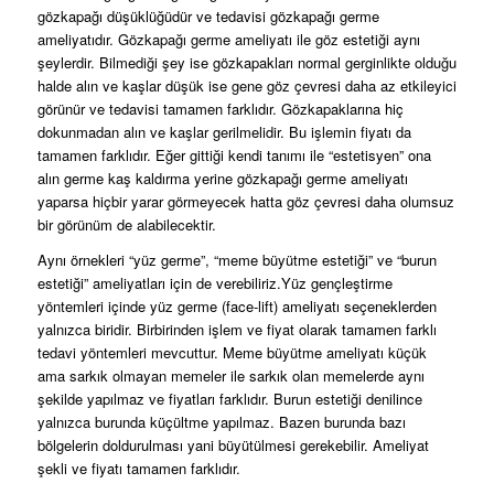
gözkapağı düşüklüğüdür ve tedavisi gözkapağı germe
ameliyatıdır. Gözkapağı germe ameliyatı ile göz estetiği aynı
şeylerdir. Bilmediği şey ise gözkapakları normal gerginlikte olduğu
halde alın ve kaşlar düşük ise gene göz çevresi daha az etkileyici
görünür ve tedavisi tamamen farklıdır. Gözkapaklarına hiç
dokunmadan alın ve kaşlar gerilmelidir. Bu işlemin fiyatı da
tamamen farklıdır. Eğer gittiği kendi tanımı ile “estetisyen” ona
alın germe kaş kaldırma yerine gözkapağı germe ameliyatı
yaparsa hiçbir yarar görmeyecek hatta göz çevresi daha olumsuz
bir görünüm de alabilecektir.
Aynı örnekleri “yüz germe”, “meme büyütme estetiği” ve “burun
estetiği” ameliyatları için de verebiliriz.Yüz gençleştirme
yöntemleri içinde yüz germe (face-lift) ameliyatı seçeneklerden
yalnızca biridir. Birbirinden işlem ve fiyat olarak tamamen farklı
tedavi yöntemleri mevcuttur. Meme büyütme ameliyatı küçük
ama sarkık olmayan memeler ile sarkık olan memelerde aynı
şekilde yapılmaz ve fiyatları farklıdır. Burun estetiği denilince
yalnızca burunda küçültme yapılmaz. Bazen burunda bazı
bölgelerin doldurulması yani büyütülmesi gerekebilir. Ameliyat
şekli ve fiyatı tamamen farklıdır.