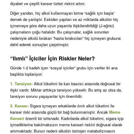
diyabet ve çeşitli kanser türleri riskini artırır.
Diğer yandan, hiç alkol kullanmayan birine “sağlık için başla”
demek de yanlıştır. Eskiden yapılan ve az miktarda alkolün hiç
içmemeye göre daha uzun yaşamla ilişkilendirildiği (J-eğrisi)
çalışmaların çoğu hatalıdır. Bu çalışmalar, sağlık sorunları
nedeniyle alkolü bırakan “hasta bırakıcıları” hiç içmeyen grubuna
dahil ederek sonuçları çarpıtmıştır.
“Ilımlı” İçiciler İçin Riskler Neler?
Günde 1-2 kadeh içen “sosyal içiciler” grubu için veriler iki ana
başlıkta toplanıyor:
1. Tansiyon:
Alkol tüketimi ile kan basıncı arasında doğrusal bir
ilişki vardır. Miktar arttıkça tansiyon yükselir. Bu artış az olsa da,
tansiyon sorunu yaşayanlar için önemlidir.
2. Kanser:
Sigara içmeyen erkeklerde ılımlı alkol tüketimi ile
kanser riski arasında güçlü bir bağ bulunmamıştır. Ancak
Meme
Kanseri
önemli bir istisnadır. Kadınlarda alkol tüketimi, sigara içip
içmediklerine bakılmaksızın meme kanseri riskini doğrusal olarak
artırmaktadır. Bunun nedeni alkolün östrojen metabolizmasını