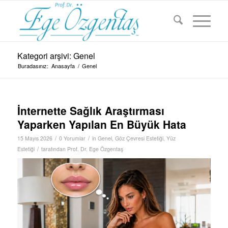
Kategori arşivi: Genel
Buradasınız:
Anasayfa
/
Genel
İnternette Sağlık Araştırması
Yaparken Yapılan En Büyük Hata
/
/
15 Mayıs 2026
0 Yorumlar
in
Genel
,
Göz Çevresi Estetiği
,
Yüz
/
Estetiği
tarafından
Prof. Dr. Ege Özgentaş