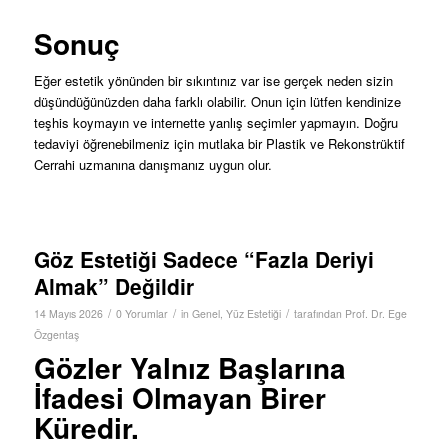
Sonuç
Eğer estetik yönünden bir sıkıntınız var ise gerçek neden sizin
düşündüğünüzden daha farklı olabilir. Onun için lütfen kendinize
teşhis koymayın ve internette yanlış seçimler yapmayın. Doğru
tedaviyi öğrenebilmeniz için mutlaka bir Plastik ve Rekonstrüktif
Cerrahi uzmanına danışmanız uygun olur.
Göz Estetiği Sadece “Fazla Deriyi
Almak” Değildir
/
/
/
14 Mayıs 2026
0 Yorumlar
in
Genel
,
Yüz Estetiği
tarafından
Prof. Dr. Ege
Özgentaş
Gözler Yalnız Başlarına
İfadesi Olmayan Birer
Küredir.