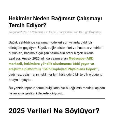
Hekimler Neden Bağımsız Çalışmayı
Tercih Ediyor?
/
/
/
24 Şubat 2026
0 Yorumlar
in
Genel
tarafından
Prof. Dr. Ege Özgentaş
Sağlık sektöründe çalışma modelleri son yıllarda ciddi bir
dönüşüm geçiriyor. Büyük sağlık sistemleri ve hastane zincirleri
büyürken, bağımsız çalışan hekimlerin oranı birçok ülkede
azalıyor. Ancak 2025 yılında yayımlanan
Medscape (ABD
merkezli, hekimlere yönelik uluslararası tıbbi yayın ve
araştırma platformu) “Self-Employed Physicians Report”
,
bağımsız çalışmanın hekimler için hâlâ güçlü bir tercih olduğunu
ortaya koyuyor.
Bu yazıda raporun temel bulgularını ve bu eğilimin mesleki açıdan
ne anlama geldiğini değerlendiriyoruz.
2025 Verileri Ne Söylüyor?