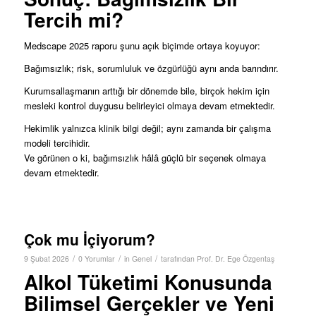
Tercih mi?
Medscape 2025 raporu şunu açık biçimde ortaya koyuyor:
Bağımsızlık; risk, sorumluluk ve özgürlüğü aynı anda barındırır.
Kurumsallaşmanın arttığı bir dönemde bile, birçok hekim için
mesleki kontrol duygusu belirleyici olmaya devam etmektedir.
Hekimlik yalnızca klinik bilgi değil; aynı zamanda bir çalışma
modeli tercihidir.
Ve görünen o ki, bağımsızlık hâlâ güçlü bir seçenek olmaya
devam etmektedir.
Çok mu İçiyorum?
/
/
/
9 Şubat 2026
0 Yorumlar
in
Genel
tarafından
Prof. Dr. Ege Özgentaş
Alkol Tüketimi Konusunda
Bilimsel Gerçekler ve Yeni