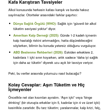
Kafa Karıştıran Tavsiyeler
Alkol konusunda herkesin kafası karışık ve bunda haksız
sayılmazlar. Otoriteler arasındaki farklar şaşırtıcı:
Dünya Sağlık Örgütü (WHO):
Sağlık için “güvenli bir alkol
tüketim seviyesi yoktur” diyor.
Amerikan Kalp Derneği (2025):
Günde 1-2 kadeh içmenin
kalp hastalığı riskini artırmadığını, hatta düşürebileceğini
söylerken, bilimin bu konuda yetersiz olduğunu vurguluyor.
ABD Beslenme Rehberleri (2026):
Eskiden erkeklere 2,
kadınlara 1 içki sınırı koyarken, artık sadece “daha iyi sağlık
için daha az tüketin” diyerek ucu açık bir tavsiye veriyor.
Peki, bu veriler arasında yolumuzu nasıl bulacağız?
Kolay Cevaplar: Aşırı Tüketim ve Hiç
İçmeyenler
Öncelikle net olan kısımları ayıralım. “Aşırı içki” veya “binge
drinking” (bir oturuşta erkekler için 5, kadınlar için 4 ve üzeri içki)
kesinlikle zararlıdır. Bu tarz tüketim; yaralanmalar, kalp krizi, felç,