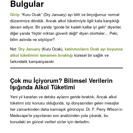
Bulgular
Giriş:
“Kuru Ocak” (Dry January) ayı bitti ve birçoğumuz normal
düzenimize döndük. Ancak alkol tüketimiyle ilgili kafa karışıklığı
devam ediyor. Bir yanda “günde bir kadeh kalbe iyi gelir” diyenler,
diğer yanda “hiçbir miktarı güvenli değil” diyen otoriteler… Peki,
bilim aslında ne söylüyor?
Not:
Dry January
(Kuru Ocak),
katılımcıların Ocak ayı boyunca
alkol tüketimini tamamen bıraktığı
küresel bir sağlık ve
farkındalık kampanyasıdır.
Çok mu İçiyorum? Bilimsel Verilerin
Işığında Alkol Tüketimi
Yeni yıl kararları ve detoks aylarını geride bıraktık. Ancak alkol
tüketimi söz konusu olduğunda, tıp dünyasından gelen mesajlar
her zamankinden daha karmaşık görünüyor. Dr. F. Perry Wilson’ın
Medscape’te yayınlanan son analizinden yola çıkarak, bu
konudaki en güncel verileri sizler için derledim.