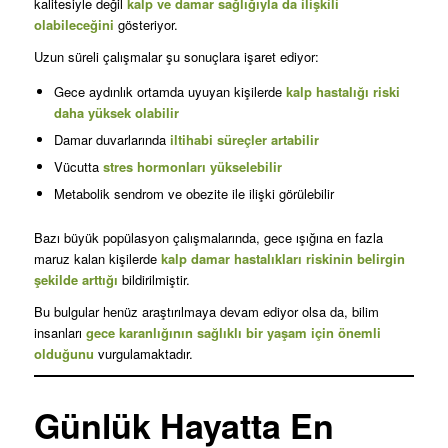
kalitesiyle değil
kalp ve damar sağlığıyla da ilişkili
olabileceğini
gösteriyor.
Uzun süreli çalışmalar şu sonuçlara işaret ediyor:
Gece aydınlık ortamda uyuyan kişilerde
kalp hastalığı riski
daha yüksek olabilir
Damar duvarlarında
iltihabi süreçler artabilir
Vücutta
stres hormonları yükselebilir
Metabolik sendrom ve obezite ile ilişki görülebilir
Bazı büyük popülasyon çalışmalarında, gece ışığına en fazla
maruz kalan kişilerde
kalp damar hastalıkları riskinin belirgin
şekilde arttığı
bildirilmiştir.
Bu bulgular henüz araştırılmaya devam ediyor olsa da, bilim
insanları
gece karanlığının sağlıklı bir yaşam için önemli
olduğunu
vurgulamaktadır.
Günlük Hayatta En