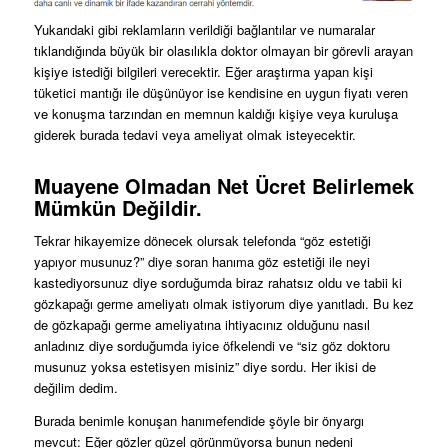
Yukarıdaki gibi reklamların verildiği bağlantılar ve numaralar
tıklandığında büyük bir olasılıkla doktor olmayan bir görevli arayan
kişiye istediği bilgileri verecektir. Eğer araştırma yapan kişi
tüketici mantığı ile düşünüyor ise kendisine en uygun fiyatı veren
ve konuşma tarzından en memnun kaldığı kişiye veya kuruluşa
giderek burada tedavi veya ameliyat olmak isteyecektir.
Muayene Olmadan Net Ücret Belirlemek
Mümkün Değildir.
Tekrar hikayemize dönecek olursak telefonda “göz estetiği
yapıyor musunuz?” diye soran hanıma göz estetiği ile neyi
kastediyorsunuz diye sorduğumda biraz rahatsız oldu ve tabii ki
gözkapağı germe ameliyatı olmak istiyorum diye yanıtladı. Bu kez
de gözkapağı germe ameliyatına ihtiyacınız olduğunu nasıl
anladınız diye sorduğumda iyice öfkelendi ve “siz göz doktoru
musunuz yoksa estetisyen misiniz” diye sordu. Her ikisi de
değilim dedim.
Burada benimle konuşan hanımefendide şöyle bir önyargı
mevcut: Eğer gözler güzel görünmüyorsa bunun nedeni