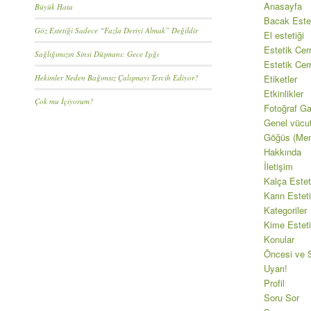
Anasayfa
Büyük Hata
Bacak Estet
Göz Estetiği Sadece “Fazla Deriyi Almak” Değildir
El estetiği
Estetik Cerr
Sağlığımızın Sinsi Düşmanı: Gece Işığı
Estetik Cer
Hekimler Neden Bağımsız Çalışmayı Tercih Ediyor?
Etiketler
Etkinlikler
Çok mu İçiyorum?
Fotoğraf Gal
Genel vücu
Göğüs (Mem
Hakkında
İletişim
Kalça Estet
Karın Esteti
Kategoriler
Kime Esteti
Konular
Öncesi ve S
Uyarı!
Profil
Soru Sor