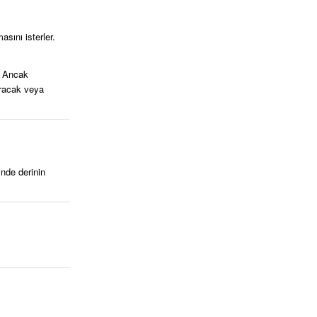
asını isterler.
r. Ancak
ıracak veya
inde derinin