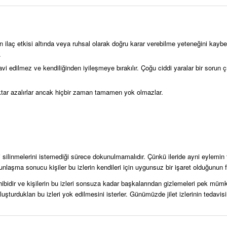
en ilaç etkisi altında veya ruhsal olarak doğru karar verebilme yeteneğini kaybe
.
avi edilmez ve kendiliğinden iyileşmeye bırakılır. Çoğu ciddi yaralar bir sorun
 miktar azalırlar ancak hiçbir zaman tamamen yok olmazlar.
si silinmelerini istemediği sürece dokunulmamalıdır. Çünkü ileride ayni eylemin
laşma sonucu kişiler bu izlerin kendileri için uygunsuz bir işaret olduğunun fa
sahibidir ve kişilerin bu izleri sonsuza kadar başkalarından gizlemeleri pek müm
turdukları bu izleri yok edilmesini isterler. Günümüzde jilet izlerinin tedavis