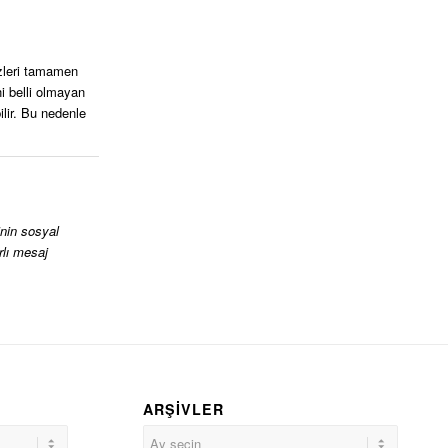
izleri tamamen
i belli olmayan
ilir. Bu nedenle
inin sosyal
rlı mesaj
ARŞIVLER