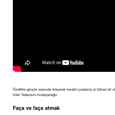
Özellikle gençler arasında isteyerek kendini yaralama iyi bilinen bir 
İzleri Tedavisini inceleyeceğiz.
Faça ve faça atmak