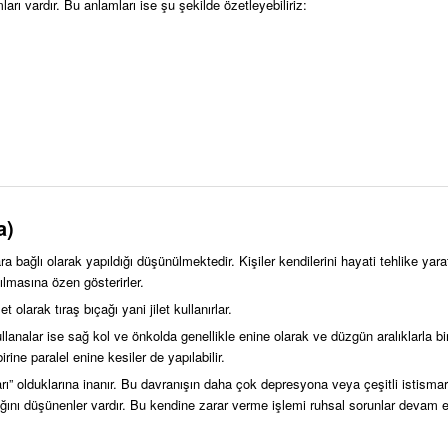
ları vardır. Bu anlamları ise şu şekilde özetleyebiliriz:
a)
ra bağlı olarak yapıldığı düşünülmektedir. Kişiler kendilerini hayati tehlike ya
ılmasına özen gösterirler.
t olarak tıraş bıçağı yani jilet kullanırlar.
ullanalar ise sağ kol ve önkolda genellikle enine olarak ve düzgün aralıklarla bir
rine paralel enine kesiler de yapılabilir.
arı” olduklarına inanır. Bu davranışın daha çok depresyona veya çeşitli istisma
ığını düşünenler vardır. Bu kendine zarar verme işlemi ruhsal sorunlar devam e