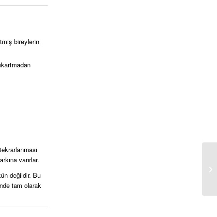
tmiş bireylerin
 çıkartmadan
 tekrarlanması
rkına varırlar.
kün değildir. Bu
inde tam olarak