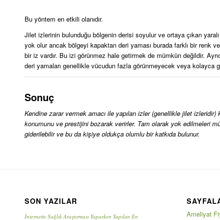
Bu yöntem en etkili olanıdır.
Jilet izlerinin bulunduğu bölgenin derisi soyulur ve ortaya çıkan yara
yok olur ancak bölgeyi kapaktan deri yaması burada farklı bir renk ve 
bir iz vardır. Bu izi görünmez hale getirmek de mümkün değildir. Ayrıc
deri yamaları genellikle vücudun fazla görünmeyecek veya kolayca giz
Sonuç
Kendine zarar vermek amacı ile yapılan izler (genellikle jilet izleridir
konumunu ve prestijini bozarak verirler. Tam olarak yok edilmeleri müm
giderilebilir ve bu da kişiye oldukça olumlu bir katkıda bulunur.
SON YAZILAR
SAYFAL
Ameliyat Fiy
İnternette Sağlık Araştırması Yaparken Yapılan En