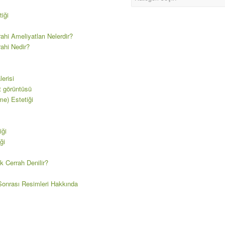
iği
ahi Ameliyatları Nelerdir?
rahi Nedir?
erisi
t görüntüsü
e) Estetiği
iği
ği
k Cerrah Denilir?
onrası Resimleri Hakkında