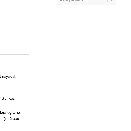
ratmayacak
 dizi kesi
rlara uğrama
ttiği sürece