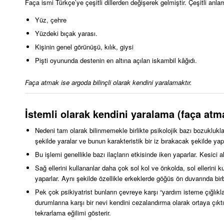
Faça ismi Türkçe’ye çeşitli dillerden değişerek gelmiştir. Çeşitli anlam
Yüz, çehre
Yüzdeki bıçak yarası.
Kişinin genel görünüşü, kılık, giysi
Pişti oyununda destenin en altına açılan iskambil kâğıdı.
Faça atmak ise argoda bilinçli olarak kendini yaralamaktır.
İstemli olarak kendini yaralama (faça atm
Nedeni tam olarak bilinmemekle birlikte psikolojik bazı bozuklukla
şekilde yaralar ve bunun karakteristik bir iz bırakacak şekilde yap
Bu işlemi genellikle bazı ilaçların etkisinde iken yaparlar. Kesici ale
Sağ ellerini kullananlar daha çok sol kol ve önkolda, sol ellerini k
yaparlar. Aynı şekilde özellikle erkeklerde göğüs ön duvarında birbi
Pek çok psikiyatrist bunların çevreye karşı “yardım isteme çığlıkl
durumlarına karşı bir nevi kendini cezalandırma olarak ortaya çıkt
tekrarlama eğilimi gösterir.