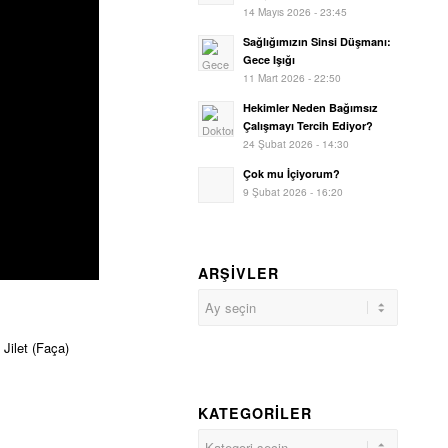
14 Mayıs 2026 - 23:45
Sağlığımızın Sinsi Düşmanı:
Gece Işığı
11 Mart 2026 - 22:50
Hekimler Neden Bağımsız
Çalışmayı Tercih Ediyor?
24 Şubat 2026 - 14:30
Çok mu İçiyorum?
9 Şubat 2026 - 16:20
ARŞIVLER
 Jilet (Faça)
KATEGORILER