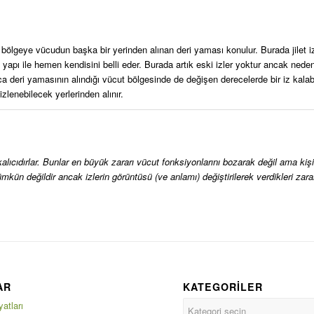
lı bölgeye vücudun başka bir yerinden alınan deri yaması konulur. Burada jilet 
yapı ile hemen kendisini belli eder. Burada artık eski izler yoktur ancak neden
a deri yamasının alındığı vücut bölgesinde de değişen derecelerde bir iz kalab
lenebilecek yerlerinden alınır.
) kalıcıdırlar. Bunlar en büyük zararı vücut fonksiyonlarını bozarak değil ama kiş
kün değildir ancak izlerin görüntüsü (ve anlamı) değiştirilerek verdikleri zara
AR
KATEGORILER
atları