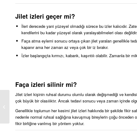
Jilet izleri geçer mi?
İleri derecede yani yüzeyel olmadığı sürece bu izler kalıcıdır. Zat
kendilerini bu kadar yüzeyel olarak yaralayabilmeleri olası değildir
Faça atma eylemi sonucu ortaya çıkan jilet yaraları genellikle ted
kapanır ama her zaman az veya çok bir iz bırakır.
İzler başlangıçta kırmızı, kabarık, kaşıntılı olabilir. Zamanla bir
Faça izleri silinir mi?
Jilet izleri kişinin ruhsal durumu olumlu olarak değişmediği ve kendi
çok büyük bir olasılıktır. Ancak tedavi sonucu veya zaman içinde olgun
Estetik Plastik
Cerrahide Muayene
Genellikle toplumun her kesimi jilet izleri hakkında bir şekilde fikir 
nedenle normal ruhsal sağlığına kavuşmuş bireylerin çoğu önceden oluş
fikir birliğine varılmış bir yöntem yoktur.