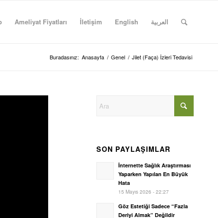
p
Ameliyat Fiyatları
İletişim
English
العربية
Buradasınız:
Anasayfa
/
Genel
/
Jilet (Faça) İzleri Tedavisi
SON PAYLAŞIMLAR
İnternette Sağlık Araştırması
Yaparken Yapılan En Büyük
Hata
15 Mayıs 2026 - 22:27
Göz Estetiği Sadece “Fazla
Deriyi Almak” Değildir