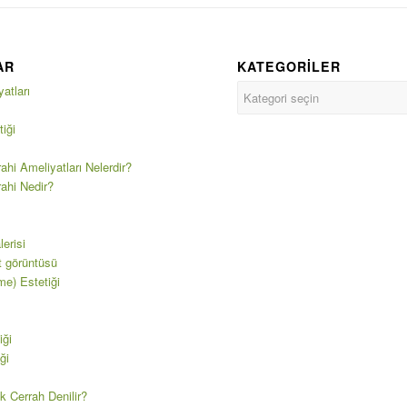
AR
KATEGORILER
atları
iği
ahi Ameliyatları Nelerdir?
rahi Nedir?
erisi
t görüntüsü
e) Estetiği
iği
ği
k Cerrah Denilir?