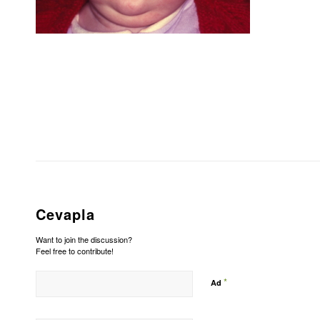
Cevapla
Want to join the discussion?
Feel free to contribute!
*
Ad