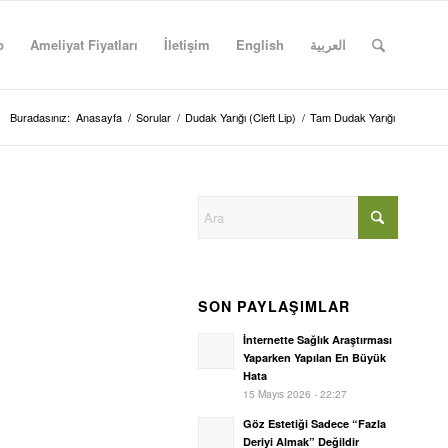
p
Ameliyat Fiyatları
İletişim
English
العربية
Buradasınız:
Anasayfa
/
Sorular
/
Dudak Yarığı (Cleft Lip)
/
Tam Dudak Yarığı
SON PAYLAŞIMLAR
İnternette Sağlık Araştırması
Yaparken Yapılan En Büyük
Hata
15 Mayıs 2026 - 22:27
Göz Estetiği Sadece “Fazla
Deriyi Almak” Değildir