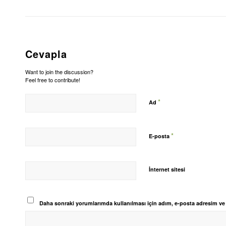
Cevapla
Want to join the discussion?
Feel free to contribute!
*
Ad
*
E-posta
İnternet sitesi
Daha sonraki yorumlarımda kullanılması için adım, e-posta adresim ve s