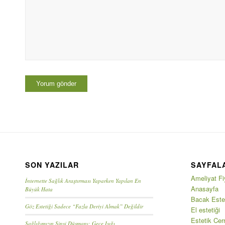
SON YAZILAR
SAYFAL
Ameliyat Fiy
İnternette Sağlık Araştırması Yaparken Yapılan En
Anasayfa
Büyük Hata
Bacak Estet
Göz Estetiği Sadece “Fazla Deriyi Almak” Değildir
El estetiği
Estetik Cerr
Sağlığımızın Sinsi Düşmanı: Gece Işığı