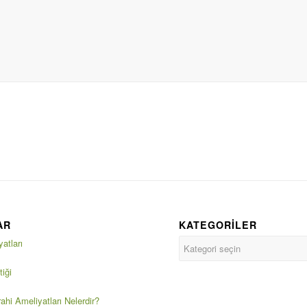
AR
KATEGORILER
atları
iği
ahi Ameliyatları Nelerdir?