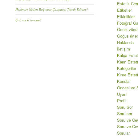
Estetik Cer
Hekimler Neden Bağımsız Çalışmayı Tercih Ediyor?
Etiketler
Etkinlikler
Çok mu İçiyorum?
Fotoğraf Gal
Genel vücu
Göğüs (Mem
Hakkında
İletişim
Kalça Estet
Karın Esteti
Kategoriler
Kime Esteti
Konular
Öncesi ve S
Uyarı!
Profil
Soru Sor
Soru sor
Soru ve Ce
Soru ve Ce
Sorular