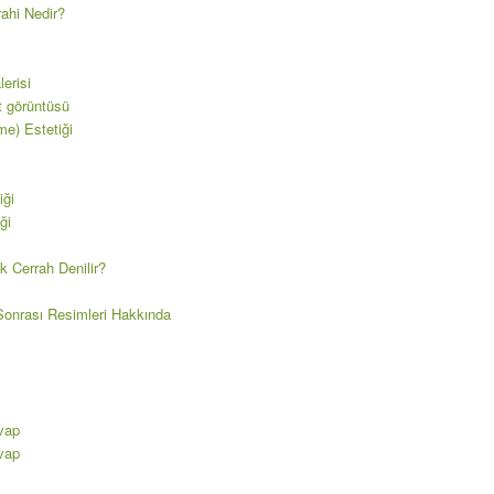
rahi Nedir?
erisi
t görüntüsü
e) Estetiği
iği
ği
k Cerrah Denilir?
onrası Resimleri Hakkında
vap
vap