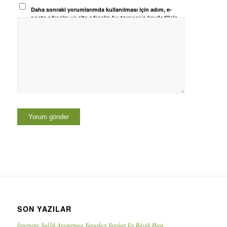
Daha sonraki yorumlarımda kullanılması için adım, e-
posta adresim ve site adresim bu tarayıcıya kaydedilsin.
SON YAZILAR
İnternette Sağlık Araştırması Yaparken Yapılan En Büyük Hata