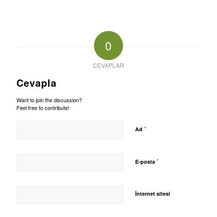
0
CEVAPLAR
Cevapla
Want to join the discussion?
Feel free to contribute!
*
Ad
*
E-posta
İnternet sitesi