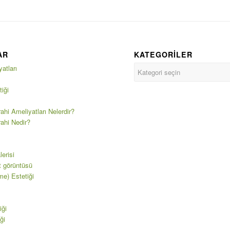
AR
KATEGORILER
atları
iği
ahi Ameliyatları Nelerdir?
rahi Nedir?
erisi
t görüntüsü
e) Estetiği
iği
ği