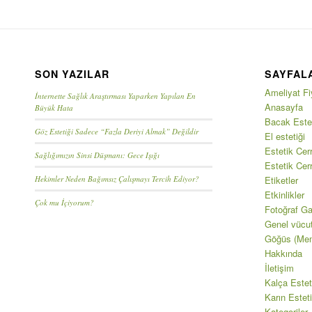
SON YAZILAR
SAYFAL
Ameliyat Fiy
İnternette Sağlık Araştırması Yaparken Yapılan En
Anasayfa
Büyük Hata
Bacak Estet
Göz Estetiği Sadece “Fazla Deriyi Almak” Değildir
El estetiği
Estetik Cerr
Sağlığımızın Sinsi Düşmanı: Gece Işığı
Estetik Cer
Hekimler Neden Bağımsız Çalışmayı Tercih Ediyor?
Etiketler
Etkinlikler
Çok mu İçiyorum?
Fotoğraf Gal
Genel vücu
Göğüs (Mem
Hakkında
İletişim
Kalça Estet
Karın Esteti
Kategoriler