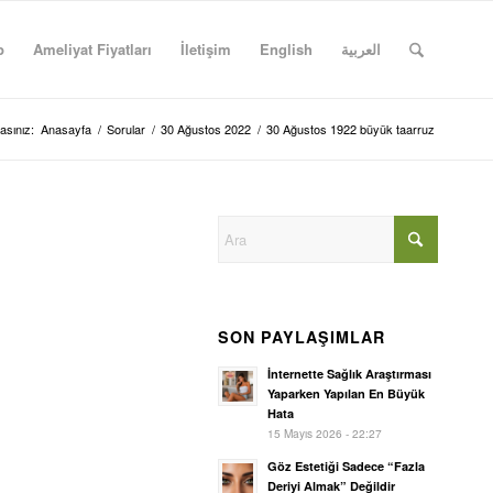
p
Ameliyat Fiyatları
İletişim
English
العربية
asınız:
Anasayfa
/
Sorular
/
30 Ağustos 2022
/
30 Ağustos 1922 büyük taarruz
SON PAYLAŞIMLAR
İnternette Sağlık Araştırması
Yaparken Yapılan En Büyük
Hata
15 Mayıs 2026 - 22:27
Göz Estetiği Sadece “Fazla
Deriyi Almak” Değildir