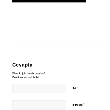
Cevapla
Want to join the discussion?
Feel free to contribute!
*
Ad
*
E-posta