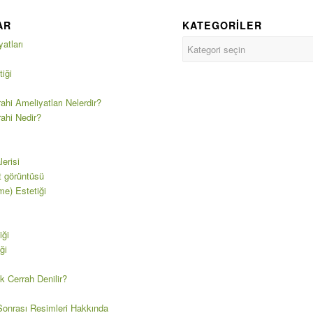
AR
KATEGORILER
atları
iği
ahi Ameliyatları Nelerdir?
rahi Nedir?
erisi
t görüntüsü
e) Estetiği
iği
ği
k Cerrah Denilir?
onrası Resimleri Hakkında