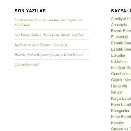
SON YAZILAR
SAYFAL
Ameliyat Fiy
İnternette Sağlık Araştırması Yaparken Yapılan En
Anasayfa
Büyük Hata
Bacak Estet
Göz Estetiği Sadece “Fazla Deriyi Almak” Değildir
El estetiği
Estetik Cerr
Sağlığımızın Sinsi Düşmanı: Gece Işığı
Estetik Cer
Hekimler Neden Bağımsız Çalışmayı Tercih Ediyor?
Etiketler
Etkinlikler
Çok mu İçiyorum?
Fotoğraf Gal
Genel vücu
Göğüs (Mem
Hakkında
İletişim
Kalça Estet
Karın Esteti
Kategoriler
Kime Esteti
Konular
Öncesi ve S