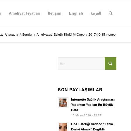
p
Ameliyat Fiyatları
İletişim
English
العربية
z:
Anasayfa
/
Sorular
/
Ameliyatsız Estetik Kliniği M-Onep
/
2017-10-15 monep
SON PAYLAŞIMLAR
İnternette Sağlık Araştırması
Yaparken Yapılan En Büyük
Hata
15 Mayıs 2026 - 22:27
Göz Estetiği Sadece “Fazla
Deriyi Almak” Değildir