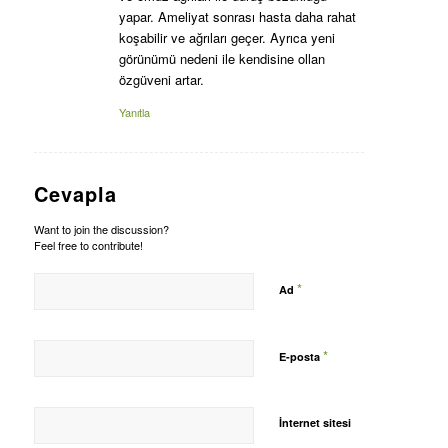
yapar. Ameliyat sonrası hasta daha rahat
koşabilir ve ağrıları geçer. Ayrıca yeni
görünümü nedeni ile kendisine ollan
özgüveni artar.
Yanıtla
Cevapla
Want to join the discussion?
Feel free to contribute!
*
Ad
*
E-posta
İnternet sitesi