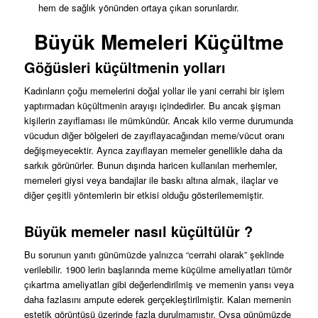
hem de sağlık yönünden ortaya çıkan sorunlardır.
Büyük Memeleri Küçültme
Göğüsleri küçültmenin yolları
Kadınların çoğu memelerini doğal yollar ile yani cerrahi bir işlem
yaptırmadan küçültmenin arayışı içindedirler. Bu ancak şişman
kişilerin zayıflaması ile mümkündür. Ancak kilo verme durumunda
vücudun diğer bölgeleri de zayıflayacağından meme/vücut oranı
değişmeyecektir. Ayrıca zayıflayan memeler genellikle daha da
sarkık görünürler. Bunun dışında haricen kullanılan merhemler,
memeleri giysi veya bandajlar ile baskı altına almak, ilaçlar ve
diğer çeşitli yöntemlerin bir etkisi olduğu gösterilememiştir.
Büyük memeler nasıl küçültülür ?
Bu sorunun yanıtı günümüzde yalnızca “cerrahi olarak” şeklinde
verilebilir. 1900 lerin başlarında meme küçülme ameliyatları tümör
çıkartma ameliyatları gibi değerlendirilmiş ve memenin yarısı veya
daha fazlasını ampute ederek gerçekleştirilmiştir. Kalan memenin
estetik görüntüsü üzerinde fazla durulmamıştır. Oysa günümüzde