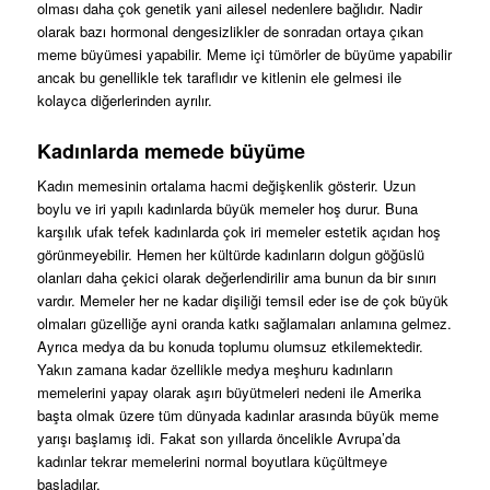
olması daha çok genetik yani ailesel nedenlere bağlıdır. Nadir
olarak bazı hormonal dengesizlikler de sonradan ortaya çıkan
meme büyümesi yapabilir. Meme içi tümörler de büyüme yapabilir
ancak bu genellikle tek taraflıdır ve kitlenin ele gelmesi ile
kolayca diğerlerinden ayrılır.
Kadınlarda memede büyüme
Kadın memesinin ortalama hacmi değişkenlik gösterir. Uzun
boylu ve iri yapılı kadınlarda büyük memeler hoş durur. Buna
karşılık ufak tefek kadınlarda çok iri memeler estetik açıdan hoş
görünmeyebilir. Hemen her kültürde kadınların dolgun göğüslü
olanları daha çekici olarak değerlendirilir ama bunun da bir sınırı
vardır. Memeler her ne kadar dişiliği temsil eder ise de çok büyük
olmaları güzelliğe ayni oranda katkı sağlamaları anlamına gelmez.
Ayrıca medya da bu konuda toplumu olumsuz etkilemektedir.
Yakın zamana kadar özellikle medya meşhuru kadınların
memelerini yapay olarak aşırı büyütmeleri nedeni ile Amerika
başta olmak üzere tüm dünyada kadınlar arasında büyük meme
yarışı başlamış idi. Fakat son yıllarda öncelikle Avrupa’da
kadınlar tekrar memelerini normal boyutlara küçültmeye
başladılar.