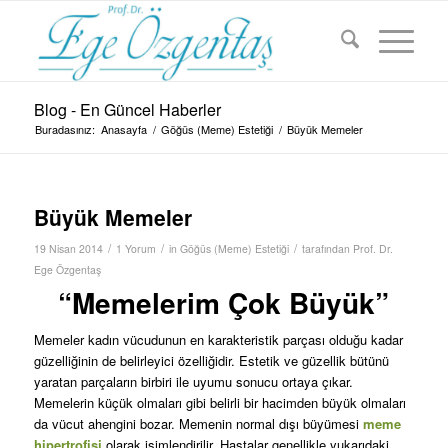
Blog - En Güncel Haberler
Buradasınız:
Anasayfa
/
Göğüs (Meme) Estetiği
/
Büyük Memeler
Büyük Memeler
/
/
/
19 Nisan 2014
1 Yorum
in
Göğüs (Meme) Estetiği
tarafından
Prof. Dr.
Ege Özgentaş
“Memelerim Çok Büyük”
Memeler kadın vücudunun en karakteristik parçası olduğu kadar
güzelliğinin de belirleyici özelliğidir. Estetik ve güzellik bütünü
yaratan parçaların birbiri ile uyumu sonucu ortaya çıkar.
Memelerin küçük olmaları gibi belirli bir hacimden büyük olmaları
da vücut ahengini bozar. Memenin normal dışı büyümesi
meme
hipertrofisi
olarak isimlendirilir. Hastalar genellikle yukarıdaki