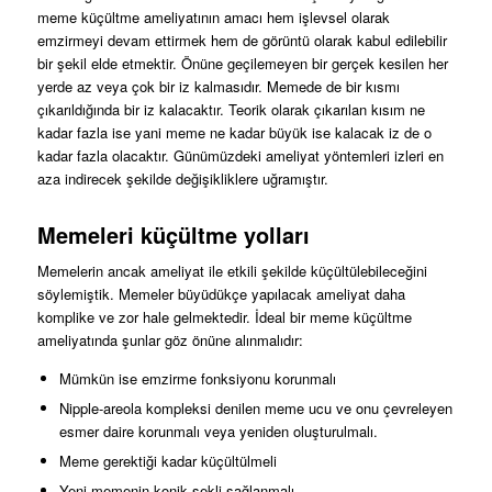
meme küçültme ameliyatının amacı hem işlevsel olarak
emzirmeyi devam ettirmek hem de görüntü olarak kabul edilebilir
bir şekil elde etmektir. Önüne geçilemeyen bir gerçek kesilen her
yerde az veya çok bir iz kalmasıdır. Memede de bir kısmı
çıkarıldığında bir iz kalacaktır. Teorik olarak çıkarılan kısım ne
kadar fazla ise yani meme ne kadar büyük ise kalacak iz de o
kadar fazla olacaktır. Günümüzdeki ameliyat yöntemleri izleri en
aza indirecek şekilde değişikliklere uğramıştır.
Memeleri küçültme yolları
Memelerin ancak ameliyat ile etkili şekilde küçültülebileceğini
söylemiştik. Memeler büyüdükçe yapılacak ameliyat daha
komplike ve zor hale gelmektedir. İdeal bir meme küçültme
ameliyatında şunlar göz önüne alınmalıdır:
Mümkün ise emzirme fonksiyonu korunmalı
Nipple-areola kompleksi denilen meme ucu ve onu çevreleyen
esmer daire korunmalı veya yeniden oluşturulmalı.
Meme gerektiği kadar küçültülmeli
Yeni memenin konik şekli sağlanmalı.