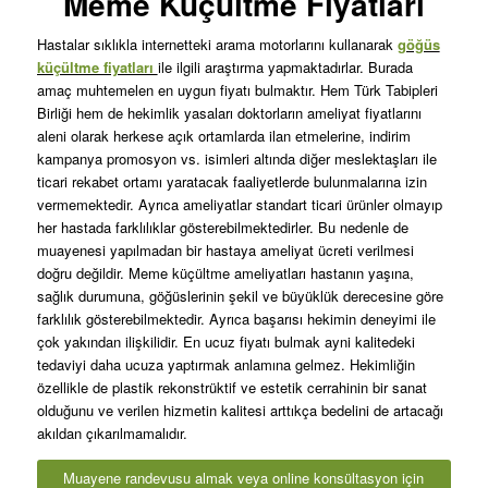
Meme Küçültme Fiyatları
Hastalar sıklıkla internetteki arama motorlarını kullanarak
göğüs
küçültme fiyatları
ile ilgili araştırma yapmaktadırlar. Burada
amaç muhtemelen en uygun fiyatı bulmaktır. Hem Türk Tabipleri
Birliği hem de hekimlik yasaları doktorların ameliyat fiyatlarını
aleni olarak herkese açık ortamlarda ilan etmelerine, indirim
kampanya promosyon vs. isimleri altında diğer meslektaşları ile
ticari rekabet ortamı yaratacak faaliyetlerde bulunmalarına izin
vermemektedir. Ayrıca ameliyatlar standart ticari ürünler olmayıp
her hastada farklılıklar gösterebilmektedirler. Bu nedenle de
muayenesi yapılmadan bir hastaya ameliyat ücreti verilmesi
doğru değildir. Meme küçültme ameliyatları hastanın yaşına,
sağlık durumuna, göğüslerinin şekil ve büyüklük derecesine göre
farklılık gösterebilmektedir. Ayrıca başarısı hekimin deneyimi ile
çok yakından ilişkilidir. En ucuz fiyatı bulmak ayni kalitedeki
tedaviyi daha ucuza yaptırmak anlamına gelmez. Hekimliğin
özellikle de plastik rekonstrüktif ve estetik cerrahinin bir sanat
olduğunu ve verilen hizmetin kalitesi arttıkça bedelini de artacağı
akıldan çıkarılmamalıdır.
Muayene randevusu almak veya online konsültasyon için