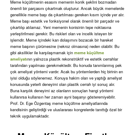
Meme küçültmenin esasını memenin konik şeklini bozmadan
önemli bir parçasını çıkartmak oluşturur. Ancak büyük memelerde
genellikle meme başı da çıkartılması gereken kısım içinde yer alır.
Meme başı estetik ve fonksiyonel olarak önemli bir parçadır ve
çıkartılıp atılamaz. Yeni memenin konisinin tepe noktasına
yerleştirilmesi gerekir. Bu riskleri olan ve incelik isteyen bir
işlemdir. Meme içindeki kan dolaşımını bozacak bir hareket
meme başının çürümesine (nekroz olmasına) neden olabilir. Bu
gibi aksilikler ile karşılaşmamak için
meme küçültme
ameliyatı
nın yalnızca plastik rekonstrüktif ve estetik cerrahlar
tarafından yapılması gerekmektedir. Bu konuda tanımlanmış pek
çok ameliyat yöntemi vardır. Acak bu yöntemlerden hiç birinin en
iyisi olduğu söylenemez. Konuya hakim olan ve yaptığı ameliyat
konusunda yeterli deneyimi olan plastik cerrah iyi sonuç alır.
Buna karşılık deneyimi az olanların sonuçları hangi yöntemi
kullanırsa kullansın her zaman ayni başarıyı gösteremiyebilir.
Prof. Dr. Ege Özgentaş meme küçültme ameliyatlarında
kendisinin geliştirdiği ve uluslararası kongrelerde tanıttığı özel bir
teknik uygulamaktadır.