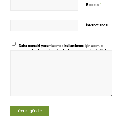
*
E-posta
İnternet sitesi
Daha sonraki yorumlarımda kullanılması için adım, e-
posta adresim ve site adresim bu tarayıcıya kaydedilsin.