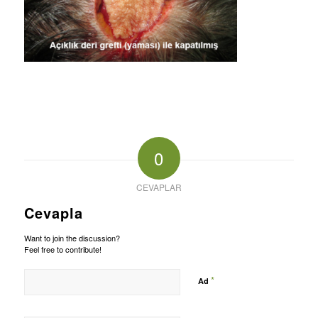
0
CEVAPLAR
Cevapla
Want to join the discussion?
Feel free to contribute!
*
Ad