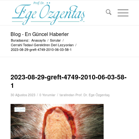
Blog - En Güncel Haberler
Buradasınız:
Anasayfa
/
Sorular
/
Cerrahi Tedavi Gerektiren Deri Lezyonları
/
2023-08-29-greft-4749-2010-06-03-58-1
2023-08-29-greft-4749-2010-06-03-58-
1
/
/
30 Ağustos 2023
0 Yorumlar
tarafından
Prof. Dr. Ege Özgentaş