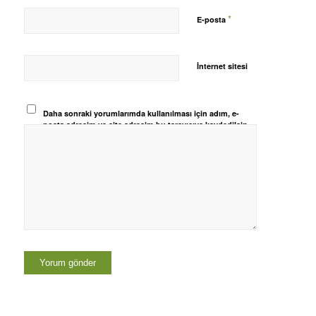
*
E-posta
İnternet sitesi
Daha sonraki yorumlarımda kullanılması için adım, e-
posta adresim ve site adresim bu tarayıcıya kaydedilsin.