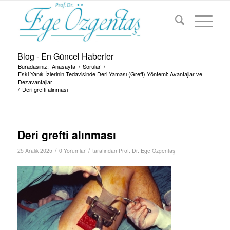
Blog - En Güncel Haberler
Buradasınız:
Anasayfa
/
Sorular
/
Eski Yanık İzlerinin Tedavisinde Deri Yaması (Greft) Yöntemi: Avantajlar ve
Dezavantajlar
/
Deri grefti alınması
Deri grefti alınması
/
/
25 Aralık 2025
0 Yorumlar
tarafından
Prof. Dr. Ege Özgentaş