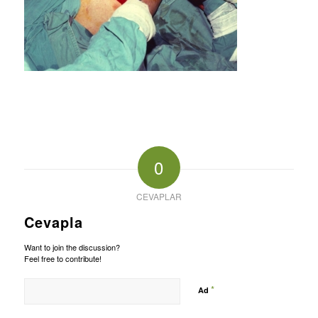
0
CEVAPLAR
Cevapla
Want to join the discussion?
Feel free to contribute!
*
Ad