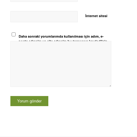
İnternet sitesi
Daha sonraki yorumlarımda kullanılması için adım, e-
posta adresim ve site adresim bu tarayıcıya kaydedilsin.