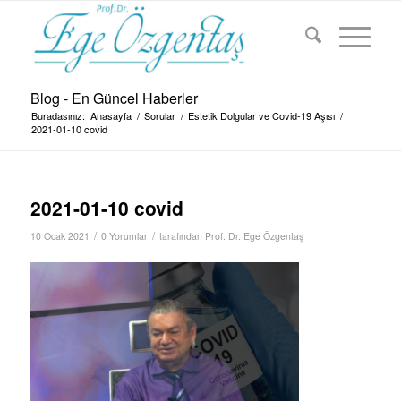
Blog - En Güncel Haberler
Buradasınız:
Anasayfa
/
Sorular
/
Estetik Dolgular ve Covid-19 Aşısı
/
2021-01-10 covid
2021-01-10 covid
/
/
10 Ocak 2021
0 Yorumlar
tarafından
Prof. Dr. Ege Özgentaş