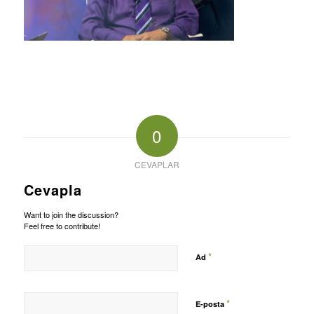
0
CEVAPLAR
Cevapla
Want to join the discussion?
Feel free to contribute!
*
Ad
*
E-posta