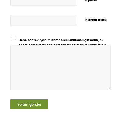
İnternet sitesi
Daha sonraki yorumlarımda kullanılması için adım, e-
posta adresim ve site adresim bu tarayıcıya kaydedilsin.