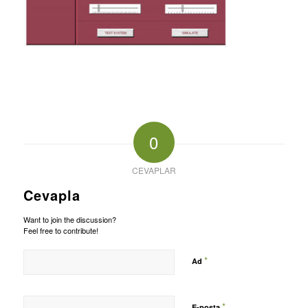
0
CEVAPLAR
Cevapla
Want to join the discussion?
Feel free to contribute!
*
Ad
*
E-posta