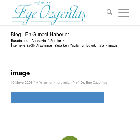
Blog - En Güncel Haberler
Buradasınız:
Anasayfa
/
Sorular
/
İnternette Sağlık Araştırması Yaparken Yapılan En Büyük Hata
/
image
image
/
/
15 Mayıs 2026
0 Yorumlar
tarafından
Prof. Dr. Ege Özgentaş