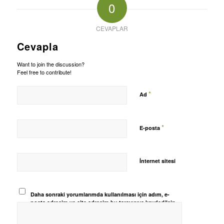
0
CEVAPLAR
Cevapla
Want to join the discussion?
Feel free to contribute!
*
Ad
*
E-posta
İnternet sitesi
Daha sonraki yorumlarımda kullanılması için adım, e-
posta adresim ve site adresim bu tarayıcıya kaydedilsin.