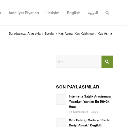
p
Ameliyat Fiyatları
İletişim
English
العربية
Buradasınız:
Anasayfa
/
Sorular
/
Kaş Asma (Kaş Kaldırma)
/
Kas Asma
SON PAYLAŞIMLAR
İnternette Sağlık Araştırması
Yaparken Yapılan En Büyük
Hata
15 Mayıs 2026 - 22:27
Göz Estetiği Sadece “Fazla
Deriyi Almak” Değildir