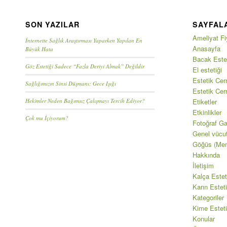
SON YAZILAR
SAYFAL
Ameliyat Fiy
İnternette Sağlık Araştırması Yaparken Yapılan En
Anasayfa
Büyük Hata
Bacak Estet
Göz Estetiği Sadece “Fazla Deriyi Almak” Değildir
El estetiği
Estetik Cerr
Sağlığımızın Sinsi Düşmanı: Gece Işığı
Estetik Cer
Hekimler Neden Bağımsız Çalışmayı Tercih Ediyor?
Etiketler
Etkinlikler
Çok mu İçiyorum?
Fotoğraf Gal
Genel vücu
Göğüs (Mem
Hakkında
İletişim
Kalça Estet
Karın Esteti
Kategoriler
Kime Esteti
Konular