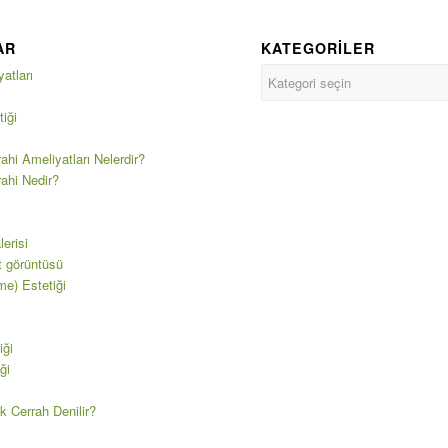
AR
KATEGORILER
atları
iği
ahi Ameliyatları Nelerdir?
rahi Nedir?
erisi
t görüntüsü
e) Estetiği
iği
ği
k Cerrah Denilir?