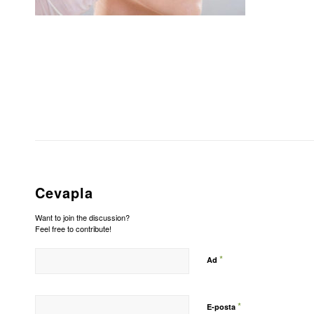
Cevapla
Want to join the discussion?
Feel free to contribute!
*
Ad
*
E-posta