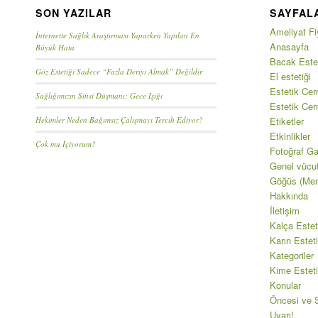
SON YAZILAR
SAYFAL
Ameliyat Fiy
İnternette Sağlık Araştırması Yaparken Yapılan En
Anasayfa
Büyük Hata
Bacak Estet
Göz Estetiği Sadece “Fazla Deriyi Almak” Değildir
El estetiği
Estetik Cerr
Sağlığımızın Sinsi Düşmanı: Gece Işığı
Estetik Cer
Hekimler Neden Bağımsız Çalışmayı Tercih Ediyor?
Etiketler
Etkinlikler
Çok mu İçiyorum?
Fotoğraf Gal
Genel vücu
Göğüs (Mem
Hakkında
İletişim
Kalça Estet
Karın Esteti
Kategoriler
Kime Esteti
Konular
Öncesi ve S
Uyarı!