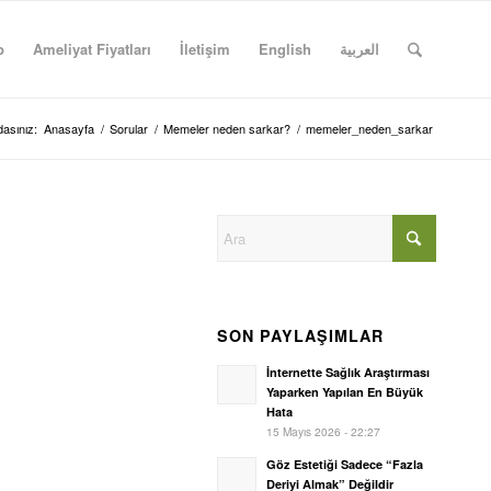
p
Ameliyat Fiyatları
İletişim
English
العربية
asınız:
Anasayfa
/
Sorular
/
Memeler neden sarkar?
/
memeler_neden_sarkar
SON PAYLAŞIMLAR
İnternette Sağlık Araştırması
Yaparken Yapılan En Büyük
Hata
15 Mayıs 2026 - 22:27
Göz Estetiği Sadece “Fazla
Deriyi Almak” Değildir