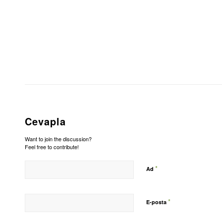
Cevapla
Want to join the discussion?
Feel free to contribute!
*
Ad
*
E-posta