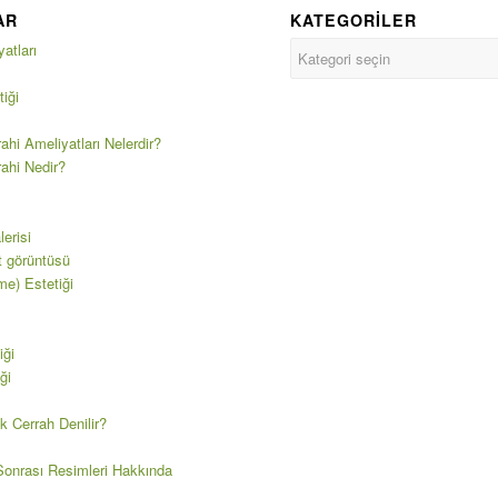
AR
KATEGORILER
atları
iği
ahi Ameliyatları Nelerdir?
rahi Nedir?
erisi
t görüntüsü
e) Estetiği
iği
ği
k Cerrah Denilir?
onrası Resimleri Hakkında