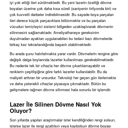
iyi yok ettiği ileri sürülmektedir. Bu yeni lazerin özelliği dövme
boyaları üzerine çok daha kısa süreli (saniyenin tirilyonda biri) ve
çok kuvvetli darbeler indirebilmesidir. Bu sayede boya parçaları
ileri derece küçük parçacıklara bölünmekte ve bu parçaları
vücudun temizleyici sistemi bölgeden uzaklaştırarak dövmenin
silinmesini sağlamaktadır. Ameliyathaneye gereksinim
duyulmadan ayaktan uygulanabilen bu tedavi bazı dövmelerde
birkaç kez tekrarlandığında başarılı olabilmektedir.
Bu arada şunu hatırlatmakta yarar vardır. Dövmelerin rengine göre
değişik dalga boylarında lazerler kullanılması gerekebilmektedir.
Bu nedenle tek bir cihazla her dövme çıkartılamayabilir ve
renklerin çeşitlişiğine göre farklı lazerler kullanılabilir. Bu da
maliyeti arttıran bir unsurdur. Teknoloji her geçen gün ilerlemekte
ve daha yetenekli cihazlar piyasaya çıkmaktadır. Bütün bu
gelişmelere rağmen dövme silinmesi hala sorunlu bir işlemdir.
Lazer İle Silinen Dövme Nasıl Yok
Oluyor?
Son yıllarda yapılan araştırmalar ister kendiliğinden rengi solsun,
isterse lazer ile rengi azaltılsın veya kaybolsun dövme boyası