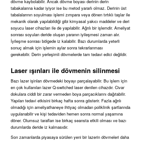
dövme kaybolabilir. Ancak dövme boyası derinin derin
tabakalarına kadar iyiyor ise bu metod yararlı olmaz. Derinin üst
tabalalarının soyulması işlemi zımpara veya dönen tırtıklı taşlar ile
mekanik olarak yapılabildiği gibi kimyasal yakıcı maddeler ve deri
soyucu laser cihazları ile de yapılabilir. Ağrılı bir işlemdir. Ameliyat
sonrası soyulan deride oluşan yaranın iyileşmesi zaman alır.
İyileşme sonrası bölgede iz kalabilir. Bazı durumlarda yeterli
sonuç almak için işlemin aylar sonra tekrarlanması
gerekebilir. Derin yerleşimli dövmelerde tam tedavi edici değildir.
Laser ışınları ile dövmenin silinmesi
Bazı lazer işinları dövmedeki boyayı parçalayabilir. Bu işlem için
en çok kullanılan lazer Q-switched laser denilen cihazdır. Civar
dokulara ciddi bir zarar vermeden boya parçacıklarını dağıtabilir.
Yapılan tedavi etkisini birkaç hafta sonra gösterir. Fazla ağrılı
olmadığı için ameliyathaneye ihtiyaç olmadan poliklinik şartlarında
uygulanabilir ve kişi tedaviden hemen sonra normal yaşamına
döner. Olumsuz tarafları ise birkaç seansta etkili olması ve bazı
durumlarda deride iz kalmasıdır.
Son zamanlarda piyasaya sürülen yeni bir lazerin dövmeleri daha