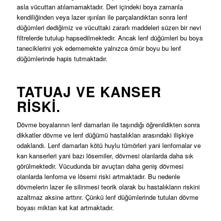
asla vücuttan atılamamaktadır. Deri içindeki boya zamanla
kendiliğinden veya lazer ışınları ile parçalandıktan sonra lenf
düğümleri dediğimiz ve vücuttaki zararlı maddeleri süzen bir nevi
filtrelerde tutulup hapsedilmektedir. Ancak lenf düğümleri bu boya
taneciklerini yok edememekte yalnızca ömür boyu bu lenf
düğümlerinde hapis tutmaktadır.
TATUAJ VE KANSER
RISKI.
Dövme boyalarının lenf damarları ile taşındığı öğrenildikten sonra
dikkatler dövme ve lenf düğümü hastalıkları arasındaki ilişkiye
odaklandı. Lenf damarları kötü huylu tümörleri yani lenfomalar ve
kan kanserleri yani bazı lösemiler, dövmesi olanlarda daha sık
görülmektedir. Vücudunda bir avuçtan daha geniş dövmesi
olanlarda lenfoma ve lösemi riski artmaktadır. Bu nedenle
dövmelerin lazer ile silinmesi teorik olarak bu hastalıkların riskini
azaltmaz aksine arttırır. Çünkü lenf düğümlerinde tutulan dövme
boyası miktarı kat kat artmaktadır.