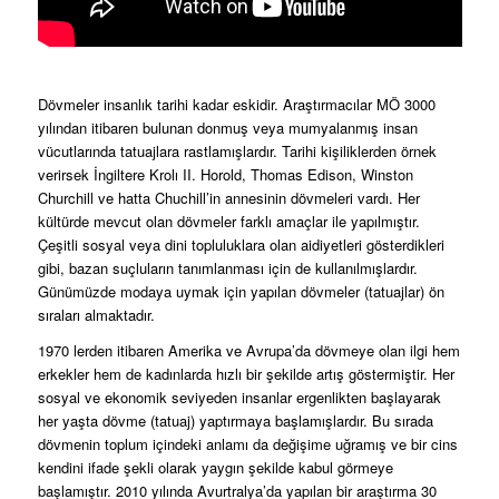
Dövmeler insanlık tarihi kadar eskidir. Araştırmacılar MÖ 3000
yılından itibaren bulunan donmuş veya mumyalanmış insan
vücutlarında tatuajlara rastlamışlardır. Tarihi kişiliklerden örnek
verirsek İngiltere Krolı II. Horold, Thomas Edison, Winston
Churchill ve hatta Chuchill’in annesinin dövmeleri vardı. Her
kültürde mevcut olan dövmeler farklı amaçlar ile yapılmıştır.
Çeşitli sosyal veya dini topluluklara olan aidiyetleri gösterdikleri
gibi, bazan suçluların tanımlanması için de kullanılmışlardır.
Günümüzde modaya uymak için yapılan dövmeler (tatuajlar) ön
sıraları almaktadır.
1970 lerden itibaren Amerika ve Avrupa’da dövmeye olan ilgi hem
erkekler hem de kadınlarda hızlı bir şekilde artış göstermiştir. Her
sosyal ve ekonomik seviyeden insanlar ergenlikten başlayarak
her yaşta dövme (tatuaj) yaptırmaya başlamışlardır. Bu sırada
dövmenin toplum içindeki anlamı da değişime uğramış ve bir cins
kendini ifade şekli olarak yaygın şekilde kabul görmeye
başlamıştır. 2010 yılında Avurtralya’da yapılan bir araştırma 30