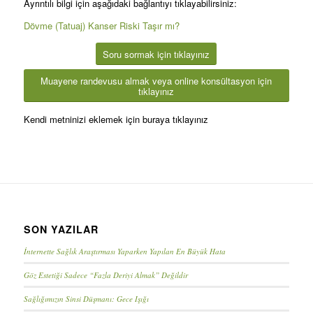
Ayrıntılı bilgi için aşağıdaki bağlantıyı tıklayabilirsiniz:
Dövme (Tatuaj) Kanser Riski Taşır mı?
Soru sormak için tıklayınız
Muayene randevusu almak veya online konsültasyon için
tıklayınız
Kendi metninizi eklemek için buraya tıklayınız
SON YAZILAR
İnternette Sağlık Araştırması Yaparken Yapılan En Büyük Hata
Göz Estetiği Sadece “Fazla Deriyi Almak” Değildir
Sağlığımızın Sinsi Düşmanı: Gece Işığı