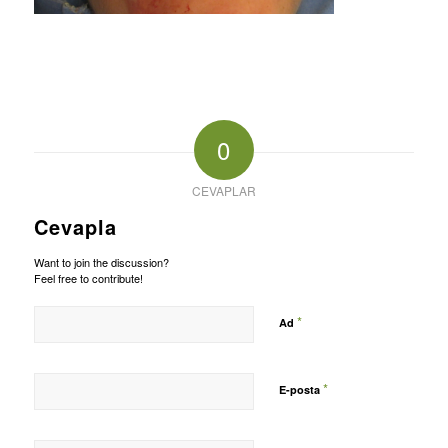
0
CEVAPLAR
Cevapla
Want to join the discussion?
Feel free to contribute!
*
Ad
*
E-posta