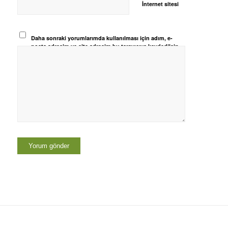
İnternet sitesi
Daha sonraki yorumlarımda kullanılması için adım, e-
posta adresim ve site adresim bu tarayıcıya kaydedilsin.