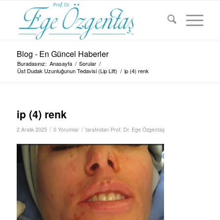
Blog - En Güncel Haberler
Buradasınız:
Anasayfa
/
Sorular
/
Üst Dudak Uzunluğunun Tedavisi (Lip Lift)
/
ip (4) renk
ip (4) renk
/
/
2 Aralık 2025
0 Yorumlar
tarafından
Prof. Dr. Ege Özgentaş