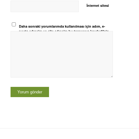
İnternet sitesi
Daha sonraki yorumlarımda kullanılması için adım, e-
posta adresim ve site adresim bu tarayıcıya kaydedilsin.