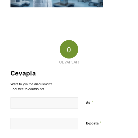
0
CEVAPLAR
Cevapla
Want to join the discussion?
Feel free to contribute!
*
Ad
*
E-posta