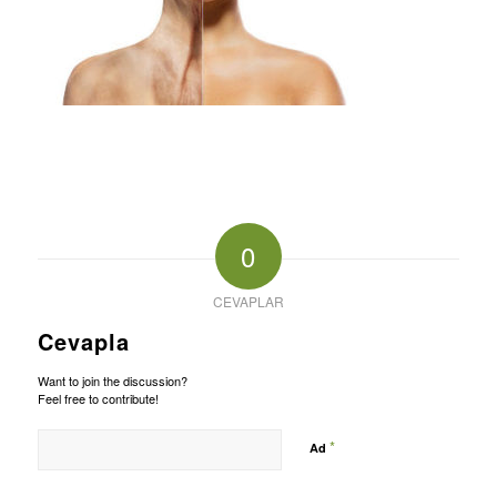
0
CEVAPLAR
Cevapla
Want to join the discussion?
Feel free to contribute!
*
Ad