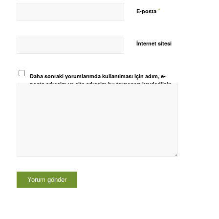
*
E-posta
İnternet sitesi
Daha sonraki yorumlarımda kullanılması için adım, e-
posta adresim ve site adresim bu tarayıcıya kaydedilsin.