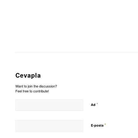
Cevapla
Want to join the discussion?
Feel free to contribute!
*
Ad
*
E-posta