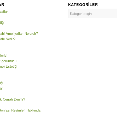
AR
KATEGORILER
atları
iği
ahi Ameliyatları Nelerdir?
rahi Nedir?
erisi
t görüntüsü
e) Estetiği
iği
ği
k Cerrah Denilir?
onrası Resimleri Hakkında