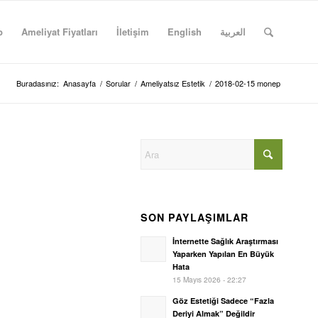
p
Ameliyat Fiyatları
İletişim
English
العربية
Buradasınız:
Anasayfa
/
Sorular
/
Ameliyatsız Estetik
/
2018-02-15 monep
SON PAYLAŞIMLAR
İnternette Sağlık Araştırması
Yaparken Yapılan En Büyük
Hata
15 Mayıs 2026 - 22:27
Göz Estetiği Sadece “Fazla
Deriyi Almak” Değildir