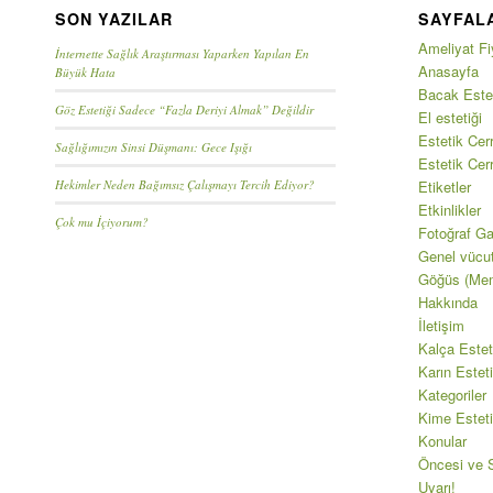
SON YAZILAR
SAYFAL
Ameliyat Fiy
İnternette Sağlık Araştırması Yaparken Yapılan En
Anasayfa
Büyük Hata
Bacak Estet
Göz Estetiği Sadece “Fazla Deriyi Almak” Değildir
El estetiği
Estetik Cerr
Sağlığımızın Sinsi Düşmanı: Gece Işığı
Estetik Cer
Hekimler Neden Bağımsız Çalışmayı Tercih Ediyor?
Etiketler
Etkinlikler
Çok mu İçiyorum?
Fotoğraf Gal
Genel vücu
Göğüs (Mem
Hakkında
İletişim
Kalça Estet
Karın Esteti
Kategoriler
Kime Esteti
Konular
Öncesi ve S
Uyarı!