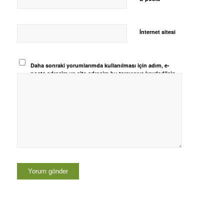
İnternet sitesi
Daha sonraki yorumlarımda kullanılması için adım, e-
posta adresim ve site adresim bu tarayıcıya kaydedilsin.