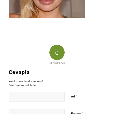
0
CEVAPLAR
Cevapla
Want to join the discussion?
Feel free to contribute!
*
Ad
*
E-posta