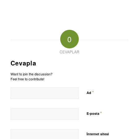
0
CEVAPLAR
Cevapla
Want to join the discussion?
Feel free to contribute!
*
Ad
*
E-posta
İnternet sitesi