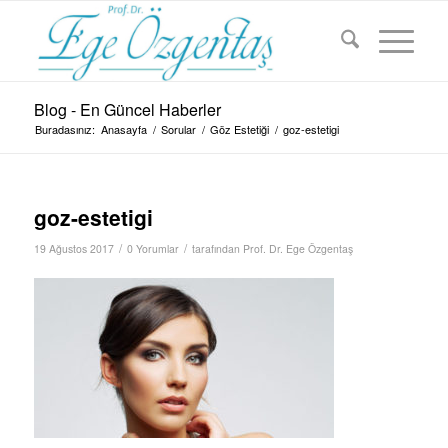
Blog - En Güncel Haberler
Buradasınız:
Anasayfa
/
Sorular
/
Göz Estetiği
/
goz-estetigi
goz-estetigi
/
/
19 Ağustos 2017
0 Yorumlar
tarafından
Prof. Dr. Ege Özgentaş