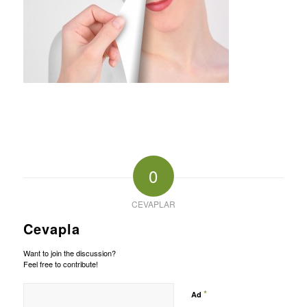
0
CEVAPLAR
Cevapla
Want to join the discussion?
Feel free to contribute!
*
Ad