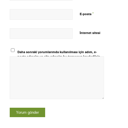
*
E-posta
İnternet sitesi
Daha sonraki yorumlarımda kullanılması için adım, e-
posta adresim ve site adresim bu tarayıcıya kaydedilsin.