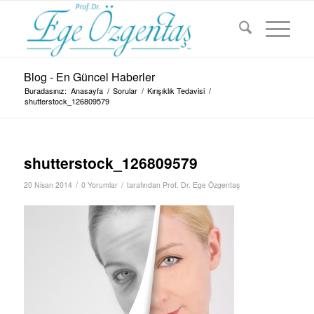
Blog - En Güncel Haberler
Buradasınız:
Anasayfa
/
Sorular
/
Kırışıklık Tedavisi
/
shutterstock_126809579
shutterstock_126809579
/
/
20 Nisan 2014
0 Yorumlar
tarafından
Prof. Dr. Ege Özgentaş