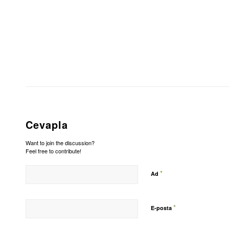
Cevapla
Want to join the discussion?
Feel free to contribute!
*
Ad
*
E-posta