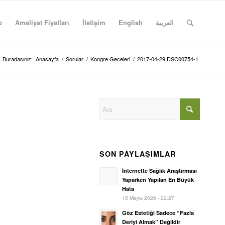
p
Ameliyat Fiyatları
İletişim
English
العربية
Buradasınız:
Anasayfa
/
Sorular
/
Kongre Geceleri
/
2017-04-29 DSC00754-1
SON PAYLAŞIMLAR
İnternette Sağlık Araştırması
Yaparken Yapılan En Büyük
Hata
15 Mayıs 2026 - 22:27
Göz Estetiği Sadece “Fazla
Deriyi Almak” Değildir