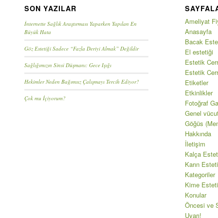
SON YAZILAR
SAYFAL
Ameliyat Fiy
İnternette Sağlık Araştırması Yaparken Yapılan En
Anasayfa
Büyük Hata
Bacak Estet
Göz Estetiği Sadece “Fazla Deriyi Almak” Değildir
El estetiği
Estetik Cerr
Sağlığımızın Sinsi Düşmanı: Gece Işığı
Estetik Cer
Hekimler Neden Bağımsız Çalışmayı Tercih Ediyor?
Etiketler
Etkinlikler
Çok mu İçiyorum?
Fotoğraf Gal
Genel vücu
Göğüs (Mem
Hakkında
İletişim
Kalça Estet
Karın Esteti
Kategoriler
Kime Esteti
Konular
Öncesi ve S
Uyarı!