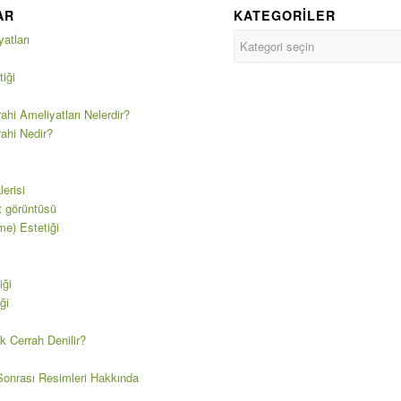
AR
KATEGORILER
atları
iği
ahi Ameliyatları Nelerdir?
rahi Nedir?
erisi
t görüntüsü
e) Estetiği
iği
ği
k Cerrah Denilir?
onrası Resimleri Hakkında