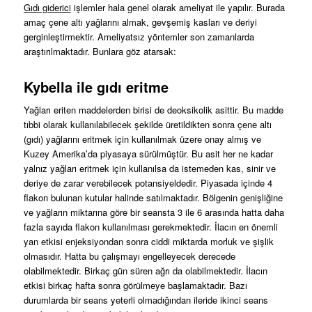
Gıdı giderici
işlemler hala genel olarak ameliyat ile yapılır. Burada
amaç çene altı yağlarını almak, gevşemiş kasları ve deriyi
gerginleştirmektir. Ameliyatsız yöntemler son zamanlarda
araştırılmaktadır. Bunlara göz atarsak:
Kybella ile gıdı eritme
Yağları eriten maddelerden birisi de deoksikolik asittir. Bu madde
tıbbi olarak kullanılabilecek şekilde üretildikten sonra çene altı
(gıdı) yağlarını eritmek için kullanılmak üzere onay almış ve
Kuzey Amerika’da piyasaya sürülmüştür. Bu asit her ne kadar
yalnız yağları eritmek için kullanılsa da istemeden kas, sinir ve
deriye de zarar verebilecek potansiyeldedir. Piyasada içinde 4
flakon bulunan kutular halinde satılmaktadır. Bölgenin genişliğine
ve yağların miktarına göre bir seansta 3 ile 6 arasında hatta daha
fazla sayıda flakon kullanılması gerekmektedir. İlacın en önemli
yan etkisi enjeksiyondan sonra ciddi miktarda morluk ve şişlik
olmasıdır. Hatta bu çalışmayı engelleyecek derecede
olabilmektedir. Birkaç gün süren ağrı da olabilmektedir. İlacın
etkisi birkaç hafta sonra görülmeye başlamaktadır. Bazı
durumlarda bir seans yeterli olmadığından ileride ikinci seans