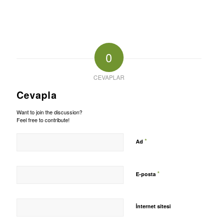
0
CEVAPLAR
Cevapla
Want to join the discussion?
Feel free to contribute!
*
Ad
*
E-posta
İnternet sitesi