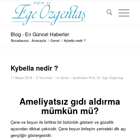
Blog - En Güncel Haberler
Buradasınız:
Anasayfa
/
Genel
/
Kybella nedir ?
Kybella nedir ?
/
/
/
11 Mayıs 2018
0 Yorumlar
in
Genel
tarafından
Prof. Dr. Ege Özgentaş
Ameliyatsız gıdı aldırma
mümkün mü?
Çene ve boyun ile birlikte bir bütünlük gösterir ve güzellik
açısından dikkat çekicidir. Çene boyun birleşim yerindeki dik açı
gençliğin göstergesidir.