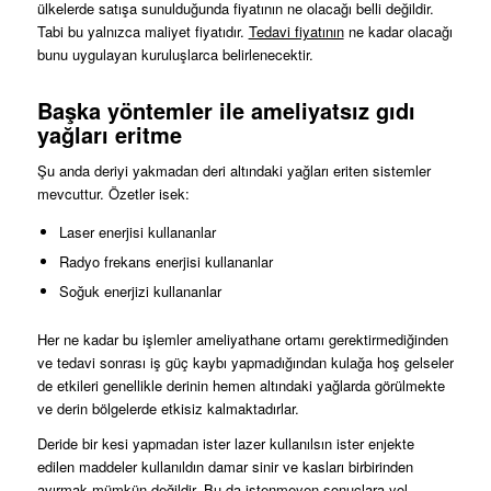
ülkelerde satışa sunulduğunda fiyatının ne olacağı belli değildir.
Tabi bu yalnızca maliyet fiyatıdır.
Tedavi fiyatının
ne kadar olacağı
bunu uygulayan kuruluşlarca belirlenecektir.
Başka yöntemler ile ameliyatsız gıdı
yağları eritme
Şu anda deriyi yakmadan deri altındaki yağları eriten sistemler
mevcuttur. Özetler isek:
Laser enerjisi kullananlar
Radyo frekans enerjisi kullananlar
Soğuk enerjizi kullananlar
Her ne kadar bu işlemler ameliyathane ortamı gerektirmediğinden
ve tedavi sonrası iş güç kaybı yapmadığından kulağa hoş gelseler
de etkileri genellikle derinin hemen altındaki yağlarda görülmekte
ve derin bölgelerde etkisiz kalmaktadırlar.
Deride bir kesi yapmadan ister lazer kullanılsın ister enjekte
edilen maddeler kullanıldın damar sinir ve kasları birbirinden
ayırmak mümkün değildir. Bu da istenmeyen sonuçlara yol