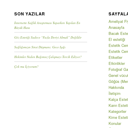
SON YAZILAR
SAYFAL
Ameliyat Fiy
İnternette Sağlık Araştırması Yaparken Yapılan En
Anasayfa
Büyük Hata
Bacak Estet
Göz Estetiği Sadece “Fazla Deriyi Almak” Değildir
El estetiği
Estetik Cerr
Sağlığımızın Sinsi Düşmanı: Gece Işığı
Estetik Cer
Hekimler Neden Bağımsız Çalışmayı Tercih Ediyor?
Etiketler
Etkinlikler
Çok mu İçiyorum?
Fotoğraf Gal
Genel vücu
Göğüs (Mem
Hakkında
İletişim
Kalça Estet
Karın Esteti
Kategoriler
Kime Esteti
Konular