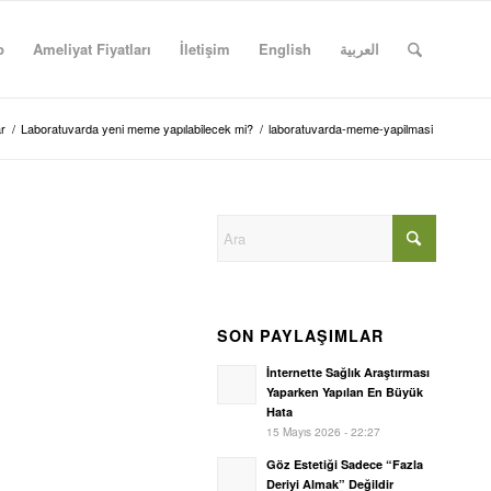
p
Ameliyat Fiyatları
İletişim
English
العربية
r
/
Laboratuvarda yeni meme yapılabilecek mi?
/
laboratuvarda-meme-yapilmasi
SON PAYLAŞIMLAR
İnternette Sağlık Araştırması
Yaparken Yapılan En Büyük
Hata
15 Mayıs 2026 - 22:27
Göz Estetiği Sadece “Fazla
Deriyi Almak” Değildir