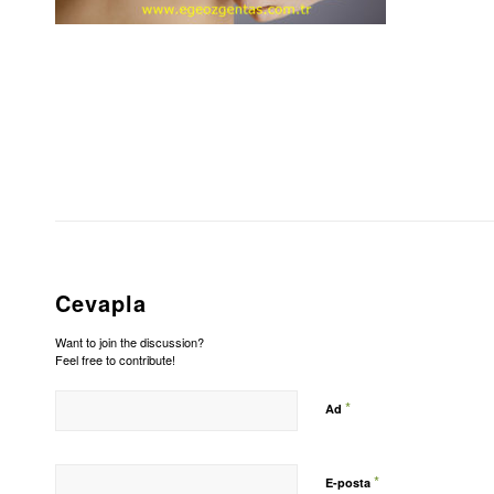
Cevapla
Want to join the discussion?
Feel free to contribute!
*
Ad
*
E-posta