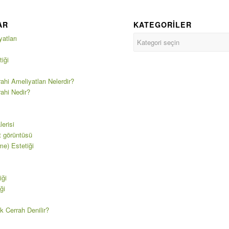
AR
KATEGORILER
atları
iği
ahi Ameliyatları Nelerdir?
rahi Nedir?
erisi
t görüntüsü
e) Estetiği
iği
ği
k Cerrah Denilir?