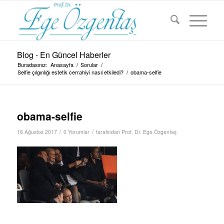
Blog - En Güncel Haberler
Buradasınız:
Anasayfa
/
Sorular
/
Selfie çılgınlığı estetik cerrahiyi nasıl etkiledi?
/
obama-selfie
obama-selfie
/
/
16 Ağustos 2017
0 Yorumlar
tarafından
Prof. Dr. Ege Özgentaş