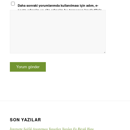
Daha sonraki yorumlarımda kullanılması için adım, e-
posta adresim ve site adresim bu tarayıcıya kaydedilsin.
SON YAZILAR
İnternette Sağlık Araştırması Yaparken Yapılan En Büyük Hata