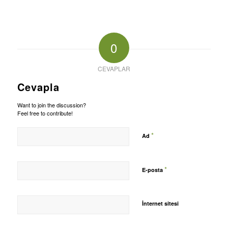
0
CEVAPLAR
Cevapla
Want to join the discussion?
Feel free to contribute!
*
Ad
*
E-posta
İnternet sitesi