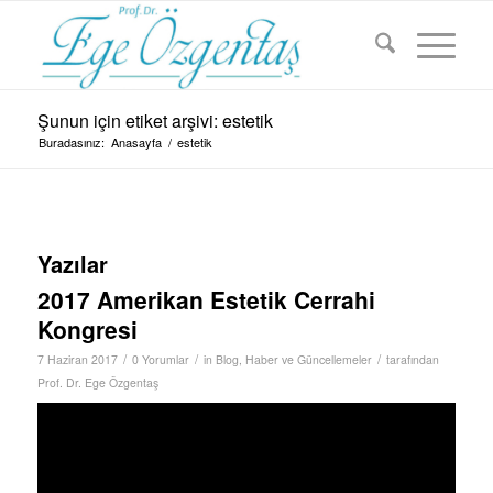
Şunun için etiket arşivi: estetik
Buradasınız:
Anasayfa
/
estetik
Yazılar
2017 Amerikan Estetik Cerrahi
Kongresi
/
/
/
7 Haziran 2017
0 Yorumlar
in
Blog
,
Haber ve Güncellemeler
tarafından
Prof. Dr. Ege Özgentaş