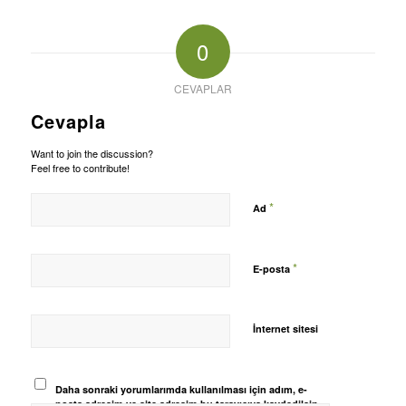
0
CEVAPLAR
Cevapla
Want to join the discussion?
Feel free to contribute!
*
Ad
*
E-posta
İnternet sitesi
Daha sonraki yorumlarımda kullanılması için adım, e-
posta adresim ve site adresim bu tarayıcıya kaydedilsin.