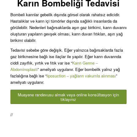
Karın Bombeliği Tedavisi
Bombeli karınlar gebelik dışında görsel olarak rahatsız edicidir.
Hastalıklar ve karın içi tümörler dışında sağlıklı insanlarda da
görülebilir. Nedenleri bağırsaklarda aşırı gaz birikimi, karın duvarını
oluşturan yapıların gevşek olması, karın duvarı fıtıkları, aşırı yağ
birikimi olabilir.
Tedavisi sebebe göre değişik. Eğer yalnızca bağırsaklarda fazla
gaz birikmesine bağlı ise ilaçlar ile yapılır. Eğer karın duvarında
ciddi zayıflık, yırtık ve fıtık var ise “
Karın Germe –
Abdominoplasti
” ameliyatı uygulanır. Eğer bombelik yalnız yağ
fazlalığına bağlı ise “
liposuction – yağların vakumla alınması
”
ameliyatı uygulanır.
Muayene randevusu almak veya online konsültasyon için
tıklayınız
//