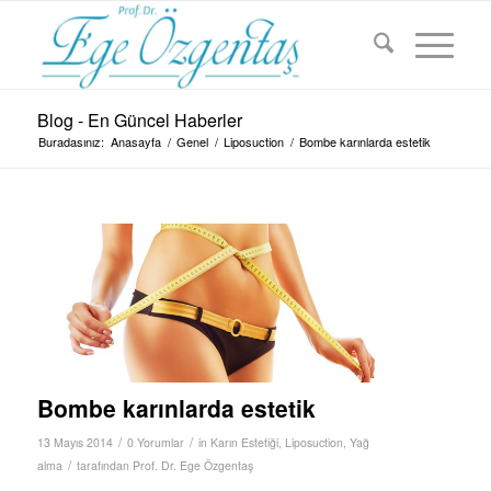
Blog - En Güncel Haberler
Buradasınız:
Anasayfa
/
Genel
/
Liposuction
/
Bombe karınlarda estetik
Bombe karınlarda estetik
/
/
13 Mayıs 2014
0 Yorumlar
in
Karın Estetiği
,
Liposuction
,
Yağ
/
alma
tarafından
Prof. Dr. Ege Özgentaş