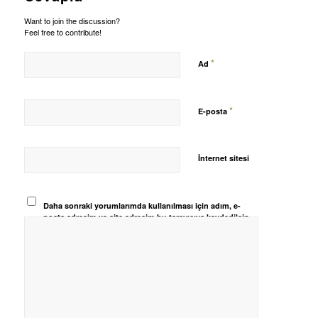
Want to join the discussion?
Feel free to contribute!
*
Ad
*
E-posta
İnternet sitesi
Daha sonraki yorumlarımda kullanılması için adım, e-
posta adresim ve site adresim bu tarayıcıya kaydedilsin.