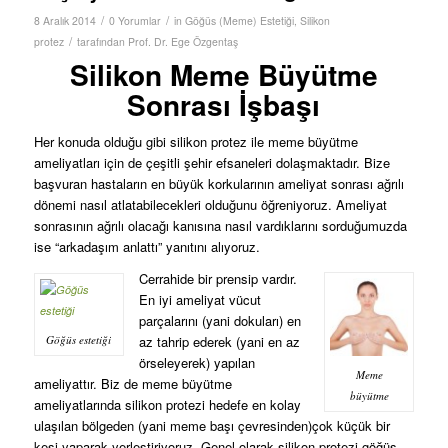
/
/
8 Aralık 2014
0 Yorumlar
in
Göğüs (Meme) Estetiği
,
Silikon
/
protez
tarafından
Prof. Dr. Ege Özgentaş
Silikon Meme Büyütme
Sonrası İşbaşı
Her konuda olduğu gibi silikon protez ile meme büyütme
ameliyatları için de çeşitli şehir efsaneleri dolaşmaktadır. Bize
başvuran hastaların en büyük korkularının ameliyat sonrası ağrılı
dönemi nasıl atlatabilecekleri olduğunu öğreniyoruz. Ameliyat
sonrasının ağrılı olacağı kanısına nasıl vardıklarını sorduğumuzda
ise “arkadaşım anlattı” yanıtını alıyoruz.
Cerrahide bir prensip vardır.
En iyi ameliyat vücut
parçalarını (yani dokuları) en
Göğüs estetiği
az tahrip ederek (yani en az
örseleyerek) yapılan
Meme
ameliyattır. Biz de meme büyütme
büyütme
ameliyatlarında silikon protezi hedefe en kolay
ulaşılan bölgeden (yani meme başı çevresinden)çok küçük bir
kesi yaparak yerleştiriyoruz. Genel olarak silikon protezi göğüs