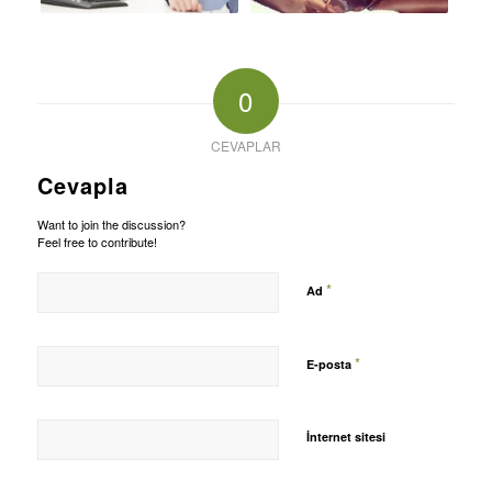
0
CEVAPLAR
Cevapla
Want to join the discussion?
Feel free to contribute!
*
Ad
*
E-posta
İnternet sitesi