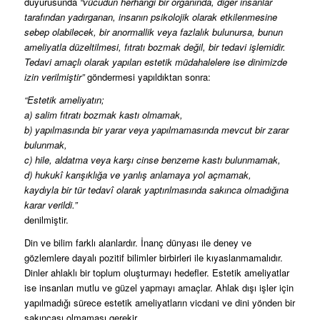
duyurusunda
“vücudun herhangi bir organında, diğer insanlar
tarafından yadırganan, insanın psikolojik olarak etkilenmesine
sebep olabilecek, bir anormallik veya fazlalık bulunursa, bunun
ameliyatla düzeltilmesi, fıtratı bozmak değil, bir tedavi işlemidir.
Tedavi amaçlı olarak yapılan estetik müdahalelere ise dinimizde
izin verilmiştir”
göndermesi yapıldıktan sonra:
“Estetik ameliyatın;
a) salim fıtratı bozmak kastı olmamak,
b) yapılmasında bir yarar veya yapılmamasında mevcut bir zarar
bulunmak,
c) hile, aldatma veya karşı cinse benzeme kastı bulunmamak,
d) hukukî karışıklığa ve yanlış anlamaya yol açmamak,
kaydıyla bir tür tedavî olarak yaptırılmasında sakınca olmadığına
karar verildi.”
denilmiştir.
Din ve bilim farklı alanlardır. İnanç dünyası ile deney ve
gözlemlere dayalı pozitif bilimler birbirleri ile kıyaslanmamalıdır.
Dinler ahlaklı bir toplum oluşturmayı hedefler. Estetik ameliyatlar
ise insanları mutlu ve güzel yapmayı amaçlar. Ahlak dışı işler için
yapılmadığı sürece estetik ameliyatların vicdani ve dini yönden bir
sakıncası olmaması gerekir.