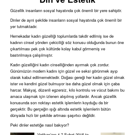
Güzellik insanların sosyal hayatında çok önemli bir yere sahiptir.
Dinler de ayni şekilde insanların sosyal hayatında çok önemli bir
yer tutmaktadır.
Hernekadar kadın güzelliği toplumlarda takdir edilmiş ise de
kadının cinsel yönden çekiciliği söz konusu olduğunda bunun öne
çıkartılması pek çok kültürde kolay kabul görmemiş ve
bastırılmaya çalışılmıştır.
Kadın güzelliğini kadın cinselliğinden ayırmak çok zordur.
Günümüzün modern kadını için güzel ve seksi görünmek ayıp
olarak kabul edilmemektedir. Doğası gereği her kadın güzel olmak
ister ve kendini güzel bulmuyor ise daha güzel olmak için çaba
harcar. Makyaj, düzenli egzersiz, kilo kontrolu ve vücut bakımı bu
amaca ulaşmak için izlenen alışılmış yollardır. Ancak güzellik
konusunda son noktayı estetik işlemlerin koyduğu da bir
gerçektir. Bu gerçeğin ışığı altında estetik işlemlerin bütün
dünyada hızlı bir şekilde artması şaşırtıcı değildir.
Peki dinler estetiğe nasıl bakıyor?
Vatikan’nın 4-7 Şubat 2015 te