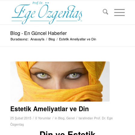
Blog - En Güncel Haberler
Buradasınız:
Anasayfa
/
Blog
/
Estetik Ameliyatlar ve Din
Estetik Ameliyatlar ve Din
/
/
/
25 Şubat 2015
0 Yorumlar
in
Blog
,
Genel
tarafından
Prof. Dr. Ege
Özgentaş
Din ve Estetik