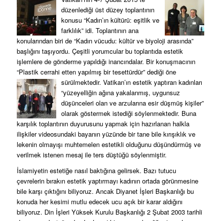
düzenlediği üst düzey toplantının
konusu “Kadın’ın kültürü: eşitlik ve
farklılık” idi. Toplantının ana
konularından biri de “Kadın vücudu: kültür ve biyoloji arasında”
başlığını taşıyordu. Çeşitli yorumcular bu toplantıda estetik
işlemlere de gönderme yapıldığı inancındalar. Bir konuşmacının
“Plastik cerrahi etten yapılmış bir tesettürdür” dediği öne
sürülmektedir. Vatikan’ın estetik yaptıran
kadınları
“yüzeyelliğin ağına yakalanmış, uygunsuz
düşünceleri olan ve arzularına esir düşmüş kişiler”
olarak göstermek istediği söylenmektedir. Buna
karşılık toplantının duyurusunu yapmak için hazırlanan halkla
ilişkiler videosundaki bayanın yüzünde bir tane bile kırışıklık ve
lekenin olmayışı muhtemelen estetikli olduğunu düşündürmüş ve
verilmek istenen mesaj ile ters düştüğü söylenmiştir.
İslamiyetin estetiğe nasıl baktığına gelirsek. Bazı tutucu
çevrelerin bırakın estetik yaptırmayı kadının ortada görünmesine
bile karşı çıktığını biliyoruz. Ancak Diyanet İşleri Başkanlığı bu
konuda her kesimi mutlu edecek ucu açık bir karar aldığını
biliyoruz. Din İşleri Yüksek Kurulu Başkanlığı 2 Şubat 2003 tarihli