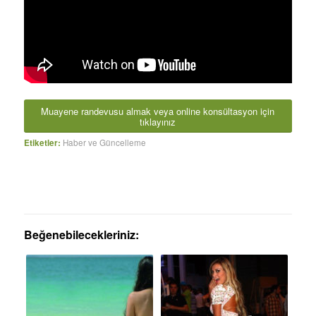
Muayene randevusu almak veya online konsültasyon için
tıklayınız
Etiketler:
Haber ve Güncelleme
Beğenebilecekleriniz: