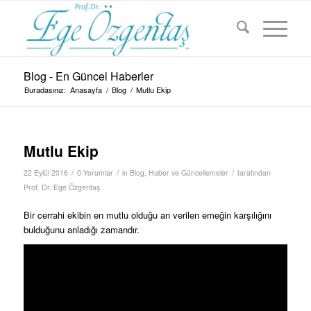
Blog - En Güncel Haberler
Buradasınız:
Anasayfa
/
Blog
/
Mutlu Ekip
Mutlu Ekip
/
/
/
22 Eylül 2016
0 Yorumlar
in
Blog
,
Haber ve Güncellemeler
tarafından
Prof. Dr. Ege Özgentaş
Bir cerrahi ekibin en mutlu olduğu an verilen emeğin karşılığını
bulduğunu anladığı zamandır.