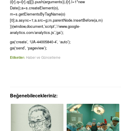
(i[r].q=i[r].q||[]).push(arguments)},i[r].l=1*new
Date();a=s.createElement(o),
m=s.getElementsByTagName(o)
[0];a.async=1;a.src=g;m.parentNode.insertBefore(a,m)
})(window,document,’script’,’//www.google-
analytics.com/analytics.js’,’ga’);
ga(‘create’, ‘UA-44005840-4’, ‘auto’);
ga(‘send’, ‘pageview’);
Etiketler:
Haber ve Güncelleme
Beğenebilecekleriniz: