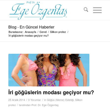
Blog - En Güncel Haberler
Buradasınız:
Anasayfa
/
Genel
/
Silikon protez
/
İri göğüslerin modası geçiyor mu?
İri göğüslerin modası geçiyor mu?
/
/
25 Aralık 2014
0 Yorumlar
in
Göğüs (Meme) Estetiği
,
Silikon
/
protez
tarafından
Prof. Dr. Ege Özgentaş