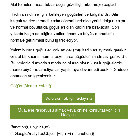
Muhtemelen moda tekrar doğal güzelliği farketmeye başladı.
Kadınların cinselliğini belirleyen göğüsleri ve kalçalarıdır. Sıfır
kalçalı ve dev memeli kadın dönemi herhalde yerini dolgun kalça
ve normal boyutlarda göğüsleri olan kadınlara bırakacak. Son
yıllarda kalça estetiğine verilen önem ve büyük memelerin
normale getirilmesi bunu işaret ediyor.
Yalnız burada göğüsleri çok az gelişmiş kadınları ayırmak gerekir.
Güzel bir kadının normal boyutlarda göğüslerinin olması gereklidir.
Bu nedenle dünyadaki moda ne olursa olsun küçük göğüslerde
meme büyütme ameliyatları yapılmaya devam edilecektir. Sadece
abartıdan vazgeçilecektir.
Göğüs (Meme) Estetiği
Soru sormak için tıklayınız
Muayene randevusu almak veya online konsültasyon için
tıklayınız
(function(i,s,o,g,r,a,m)
{i[‘GoogleAnalyticsObject’]=r;i[r]=i[r]||function(){